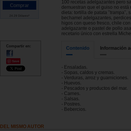
100 recetas adelgazantes pero s
demuestran que el guiso no está 
dieta: tortilla de patata "trampa", 
24.29 Dólares*
bechamel adelgazantes, perdices
higos con queso fresco, chile con
adelgazante o pastel de pollo as
recetario único con estrella Miche
Compartir en:
Contenido
Información a
Save
- Ensaladas.
- Sopas, caldos y cremas.
- Verduras, arroz y guarniciones.
- Huevos.
- Pescados y productos del mar.
- Carnes.
- Salsas.
- Postres.
- Bebercios.
DEL MISMO AUTOR