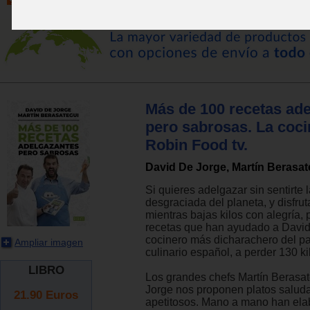
Más de 100 recetas ad
pero sabrosas. La coci
Robin Food tv.
David De Jorge, Martín Berasat
Si quieres adelgazar sin sentirte
desgraciada del planeta, y disfru
mientras bajas kilos con alegría, 
recetas que han ayudado a David 
cocinero más dicharachero del 
Ampliar imagen
culinario español, a perder 130 ki
LIBRO
Los grandes chefs Martín Berasat
Jorge nos proponen platos salud
21.90
Euros
apetitosos. Mano a mano han el