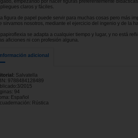
egado, empezando por hacer figuras preferentemente didácticas,
pliegues claros y fáciles.
a figura de papel puede servir para muchas cosas pero más im
 sirvamos nosotros, mediante el ejercicio del ingenio y de la ha
papiroflexia se adapta a cualquier tiempo y lugar, y no está reñ
as aficiones ni con profesión alguna.
Información adicional
itorial:
Salvatella
BN:
9788484128489
blicado:
3/2015
ginas:
94
ioma:
Español
cuadernación:
Rústica