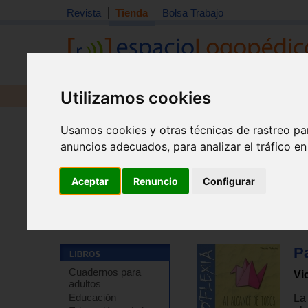
Revista
Tienda
Bolsa Trabajo
Utilizamos cookies
Revista
Libros
Material
Juguetes
Usamos cookies y otras técnicas de rastreo pa
anuncios adecuados, para analizar el tráfico e
Aceptar
Renuncio
Configurar
Tienda
>
Juguetes educativos
>
Juguete por tipo
>
Ma
Pa
Cuadernos para
Vi
adultos
Educación
La