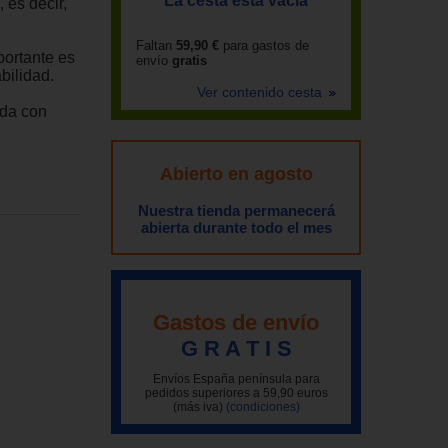
La cesta está vacía
 es decir,
Faltan
59,90 €
para gastos de
portante es
envío
gratis
bilidad.
Ver contenido cesta
ida con
Abierto en agosto
Nuestra tienda permanecerá
abierta durante todo el mes
Gastos de envío
G R A T I S
Envíos España península para
pedidos superiores a 59,90 euros
(más iva)
(condiciones)