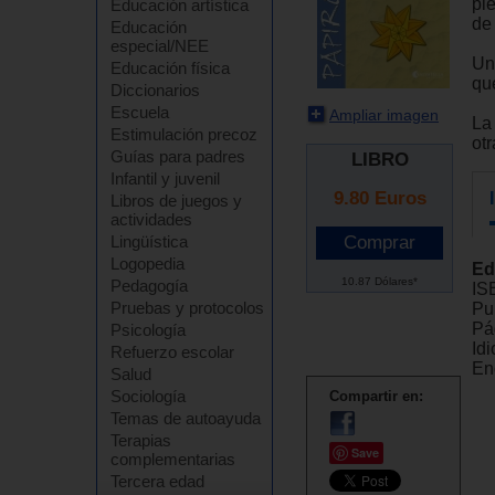
pl
Educación artística
de 
Educación
especial/NEE
Un
Educación física
que
Diccionarios
Escuela
Ampliar imagen
La 
Estimulación precoz
otr
Guías para padres
LIBRO
Infantil y juvenil
9.80
Euros
Libros de juegos y
actividades
Lingüística
Logopedia
Ed
10.87 Dólares*
Pedagogía
IS
Pruebas y protocolos
Pu
Pá
Psicología
Id
Refuerzo escolar
En
Salud
Sociología
Compartir en:
Temas de autoayuda
Terapias
Save
complementarias
Tercera edad