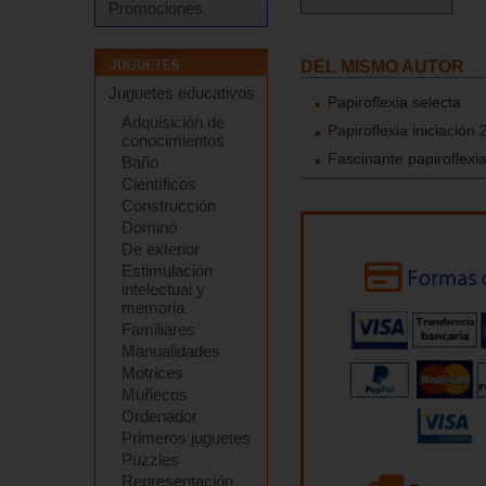
Promociones
DEL MISMO AUTOR
Juguetes educativos
Papiroflexia selecta
Adquisición de
Papiroflexia iniciación 
conocimientos
Fascinante papiroflexi
Baño
Científicos
Construcción
Dominó
De exterior
Estimulación
intelectual y
memoria
Familiares
Manualidades
Motrices
Muñecos
Ordenador
Primeros juguetes
Puzzles
Representación