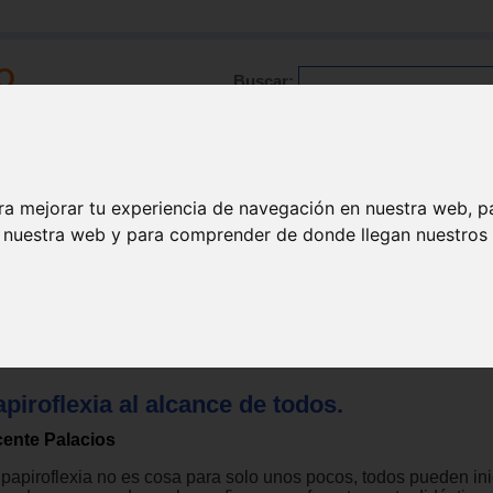
Buscar:
Formación
Directorio
Trabajo
Registro
ra mejorar tu experiencia de navegación en nuestra web, p
n nuestra web y para comprender de donde llegan nuestros v
nualidades
piroflexia al alcance de todos.
cente Palacios
 papiroflexia no es cosa para solo unos pocos, todos pueden ini