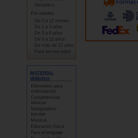
Simbólico
Por edades:
De 0 a 12 meses
De 1 a 3 años
De 3 a 6 años
De 6 a 12 años
De más de 12 años
Para tercera edad
MATERIAL
didáctico
Elementos para
estimulación
Competencias
básicas
Manipulativo -
escolar
Musical
Educación física
Para el lenguaje