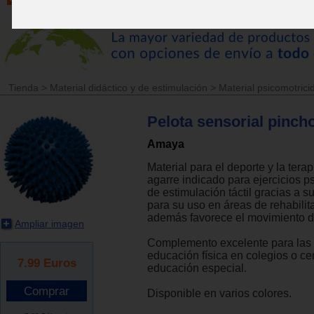
Tienda
>
Material didáctico y de estimulación
>
Material psicomotrici
Pelota sensorial pinc
Amaya
Material para el deporte y la terapi
agarre indicado para ejercicios p
de estimulación táctil gracias a s
para su uso en áreas de rehabilit
además favorece el movimiento de
Ampliar imagen
Complemento excelente para las 
educación física en colegios o ce
7.99
Euros
educación especial.
Disponible en varios colores.