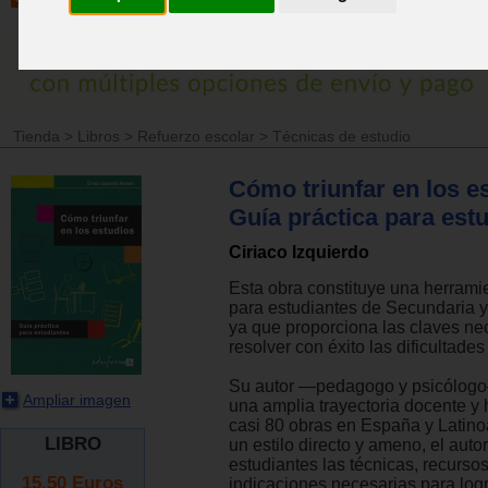
Tienda
>
Libros
>
Refuerzo escolar
>
Técnicas de estudio
Cómo triunfar en los e
Guía práctica para estu
Ciriaco Izquierdo
Esta obra constituye una herramie
para estudiantes de Secundaria y 
ya que proporciona las claves ne
resolver con éxito las dificultades
Su autor —pedagogo y psicólog
Ampliar imagen
una amplia trayectoria docente y
casi 80 obras en España y Latin
LIBRO
un estilo directo y ameno, el auto
estudiantes las técnicas, recursos
15.50
Euros
indicaciones necesarias para logr