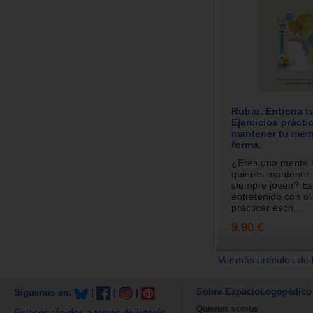
Rubio. Entrena t
Ejercicios prácti
mantener tu mem
forma.
¿Eres una mente i
quieres mantener
siempre joven? E
entretenido con e
practicar escri...
9.90 €
Ver más artículos de 
Sobre EspacioLogopédico
Síguenos en:
|
|
|
Quienes somos
Enlaces rápidos a temas de interés