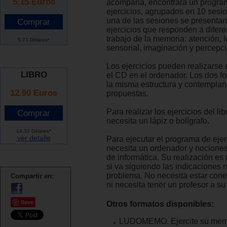
5.15
Euros
acompaña, encontrará un progra
ejercicios, agrupados en 10 sesi
una de las sesiones se presentan
ejercicios que responden a difere
trabajo de la memoria: atención, 
5.71 Dólares*
sensorial, imaginación y percepci
Los ejercicios pueden realizarse
LIBRO
el CD en el ordenador. Los dos f
la misma estructura y contempla
12.90 Euros
propuestas.
Para realizar los ejercicios del lib
necesita un lápiz o bolígrafo.
14.32 Dólares*
ver detalle
Para ejecutar el programa de ejer
necesita un ordenador y nocione
de informática. Su realización es 
si va siguiendo las indicaciones 
problema. No necesita estar cone
Compartir en:
ni necesita tener un profesor a su
Save
Otros formatos disponibles:
LUDOMEMO. Ejercite su mem