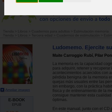
Tienda
>
Libros
>
Cuadernos para adultos
>
Estimulación memoria
Tienda
>
Libros
>
Tercera edad
>
Cuadernos de estimulación
>
Esti
Ludomemo. Ejercite s
Maite Carroggio Rubí, Pilar Pon
La memoria es la capacidad cogni
para adquirir, retener y recuperar
acontecimientos acaecidos con an
pérdida benigna de la memoria e
quejas más usuales entre las pe
sin embargo, con la práctica habit
Ampliar imagen
física y de entrenamiento de la 
consigue mantener esta cualidad
E-BOOK
óptimas.
EPUB
En este manual, junto con el CD 