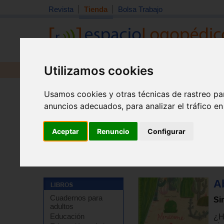
Revista
Tienda
Bolsa Trabajo
Utilizamos cookies
Revista
Libros
Material
Juguetes
Usamos cookies y otras técnicas de rastreo pa
anuncios adecuados, para analizar el tráfico e
Aceptar
Renuncio
Configurar
Tienda
>
Libros
>
Infantil y juvenil
>
Infantil de 3 a 4 a
A
Cuadernos para
Si
adultos
Educación
¿H