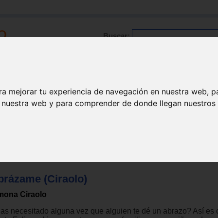
Buscar:
Formación
Directorio
Trabajo
Registro
ra mejorar tu experiencia de navegación en nuestra web, p
n nuestra web y para comprender de donde llegan nuestros v
ños
>
3 años
brázame (Ciraolo)
mona Ciraolo
as necesitado alguna vez que alguien te dé un abrazo? Así es