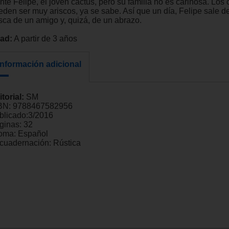
nte Felipe, el joven cactus, pero su familia no es cariñosa. Los 
eden ser muy ariscos, ya se sabe. Así que un día, Felipe sale de
sca de un amigo y, quizá, de un abrazo.
ad:
A partir de 3 años
Información adicional
itorial:
SM
BN:
9788467582956
blicado:
3/2016
ginas:
32
ioma:
Español
cuadernación:
Rústica