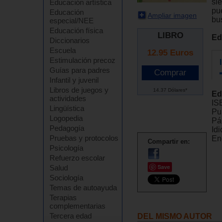
sie
Educación artística
pu
Educación
Ampliar imagen
bu
especial/NEE
Educación física
LIBRO
Ed
Diccionarios
Escuela
12.95
Euros
Estimulación precoz
Guías para padres
Infantil y juvenil
Libros de juegos y
14.37 Dólares*
Ed
actividades
IS
Lingüística
Pu
Logopedia
Pá
Pedagogía
Id
Pruebas y protocolos
En
Compartir en:
Psicología
Refuerzo escolar
Save
Salud
Sociología
Temas de autoayuda
Terapias
complementarias
Tercera edad
DEL MISMO AUTOR