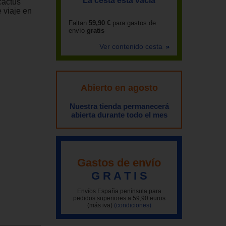
La cesta está vacía
cactus
 viaje en
Faltan
59,90 €
para gastos de
envío
gratis
Ver contenido cesta
Abierto en agosto
Nuestra tienda permanecerá
abierta durante todo el mes
Gastos de envío
G R A T I S
Envíos España península para
pedidos superiores a 59,90 euros
(más iva)
(condiciones)