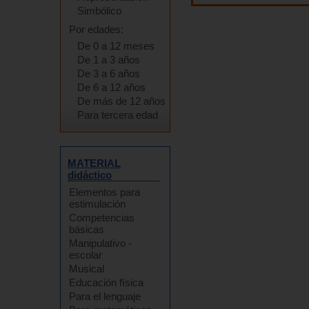
Simbólico
Por edades:
De 0 a 12 meses
De 1 a 3 años
De 3 a 6 años
De 6 a 12 años
De más de 12 años
Para tercera edad
MATERIAL
didáctico
Elementos para
estimulación
Competencias
básicas
Manipulativo -
escolar
Musical
Educación física
Para el lenguaje