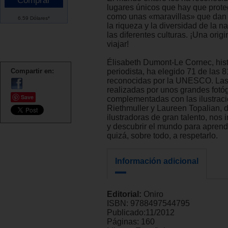
lugares únicos que hay que prote
como unas «maravillas» que dan 
6.59 Dólares*
la riqueza y la diversidad de la n
las diferentes culturas. ¡Una origi
viajar!
Élisabeth Dumont-Le Cornec, hist
Compartir en:
periodista, ha elegido 71 de las 
reconocidas por la UNESCO. Las 
realizadas por unos grandes fotóg
Save
complementadas con las ilustraci
Riethmuller y Laureen Topalian, 
ilustradoras de gran talento, nos i
y descubrir el mundo para aprend
quizá, sobre todo, a respetarlo.
Información adicional
Editorial:
Oniro
ISBN:
9788497544795
Publicado:
11/2012
Páginas:
160