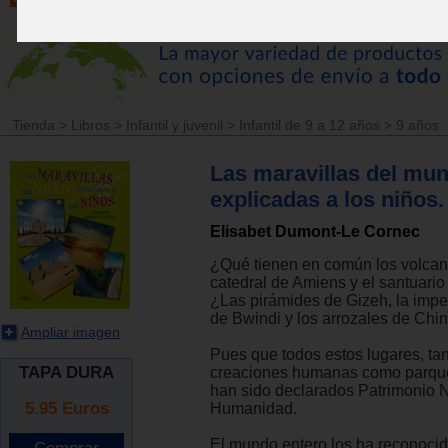
Tienda
>
Libros
>
Infantil y juvenil
>
Infantil de 9 a 12 años
>
9 años
Las maravillas del mu
explicadas a los niños.
Elisabet Dumont-Le Cornec
¿Qué tienen en común los volcan
catedral de Amiens y el santuario
¿Las pirámides de Gizeh, la impe
de Bwindi y los arrozales de Chi
Ampliar imagen
Pues que todos estos lugares, tan
TAPA DURA
creaciones humanas como parque
han sido declarados Patrimonio N
5.95
Euros
Humanidad.
El mundo entero los ha reconoci