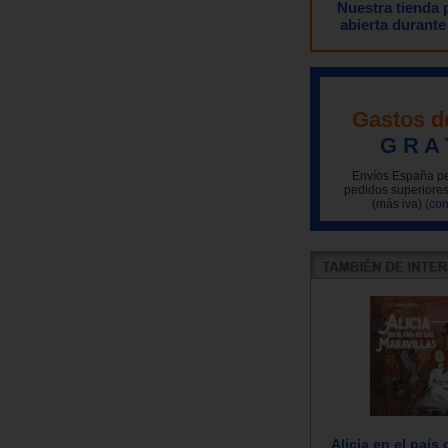
Nuestra tienda
abierta durante
Gastos d
G R A 
Envíos España pe
pedidos superiores
(más iva)
(con
Alicia en el país 