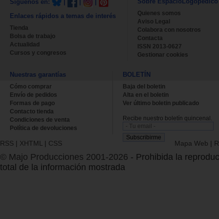
Sobre EspacioLogopédico
Síguenos en:
|
|
|
Quienes somos
Enlaces rápidos a temas de interés
Aviso Legal
Tienda
Colabora con nosotros
Bolsa de trabajo
Contacta
Actualidad
ISSN 2013-0627
Cursos y congresos
Gestionar cookies
Nuestras garantías
BOLETÍN
Cómo comprar
Baja del boletin
Envío de pedidos
Alta en el boletin
Formas de pago
Ver último boletin publicado
Contacto tienda
Recibe nuestro boletín quincenal.
Condiciones de venta
Política de devoluciones
RSS
|
XHTML
|
CSS
Mapa Web
|
R
© Majo Producciones 2001-2026
- Prohibida la reproduc
total de la información mostrada