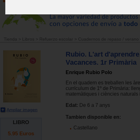
Tienda
>
Libros
>
Refuerzo escolar
>
Cuadernos de repaso / verano
Rubio. L'art d'aprendre
Vacances. 1r Primària
Enrique Rubio Polo
En el quadern es treballen les àre
currículum de 1º de Primària: lle
matemàtiques i ciències naturals i
Edat:
De 6 a 7 anys
Ampliar imagen
Tambien disponible en:
LIBRO
Castellano
5.95
Euros