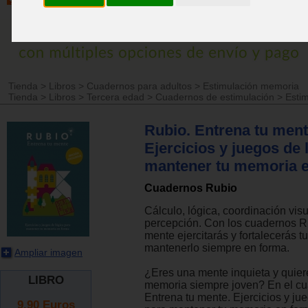
Tienda
>
Libros
>
Cuadernos para adultos
>
Estimulación memoria
Tienda
>
Libros
>
Tercera edad
>
Cuadernos de estimulación
>
Esti
Rubio. Entrena tu ment
Ejercicios y juegos de 
mantener tu memoria e
Cuadernos Rubio
Cálculo, lógica, coordinación visu
percepción. Con los cuadernos R
mente ejercitarás y fortalecerás t
mantenerlo siempre en forma.
Ampliar imagen
¿Eres una mente inquieta y quier
LIBRO
memoria siempre joven? En el c
Entrena tu mente. Ejercicios y ju
9.90
Euros