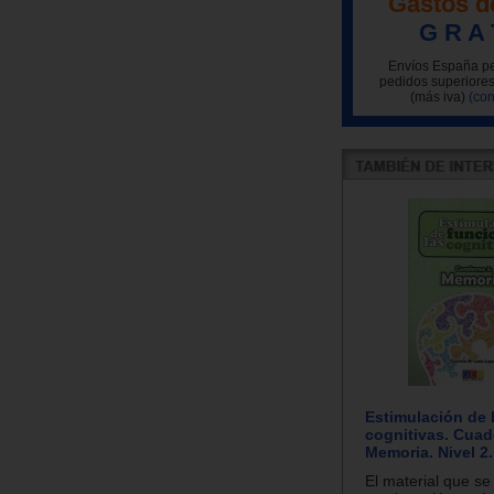
Gastos d
G R A 
Envíos España pe
pedidos superiores
(más iva)
(con
Estimulación de 
cognitivas. Cuad
Memoria. Nivel 2.
El material que se