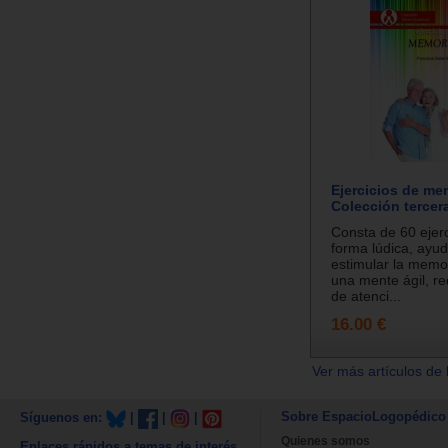
Ejercicios de me
Colección tercer
Consta de 60 ejerc
forma lúdica, ayu
estimular la memo
una mente ágil, red
de atenci...
16.00 €
Ver más artículos de 
Sobre EspacioLogopédico
Síguenos en:
|
|
|
Quienes somos
Enlaces rápidos a temas de interés