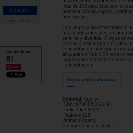
para mantener tu memoria en for
más de 100 ejercicios con los qu
practicar cálculo, lógica, coordina
percepción.
10.98 Dólares*
Con un poco de entrenamiento m
habilidades mentales en forma d
sencilla y divertida. Y sigue ent
con los ejercicios para practicar es
concentración, atención y lenguaj
Compartir en:
el cuaderno Rubio Entrena tu ment
juegos para fortalecer la memoria 
concentración.
Save
Información adicional
Editorial:
Aguilar
ISBN:
9788425362668
Publicado:
5/2022
Páginas:
128
Idioma:
Español
Encuadernación:
Rústica