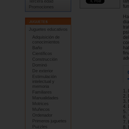
la
Tercera edad
fu
Promociones
Ha
di
tr
Juguetes educativos
ps
Adquisición de
de
conocimientos
co
ha
Baño
fin
Científicos
ad
Construcción
Dominó
De exterior
Estimulación
intelectual y
memoria
1. 
Familiares
2. 
Manualidades
3. 
Motrices
4.
Muñecos
5.
Ordenador
6.
Primeros juguetes
7. 
Puzzles
8.