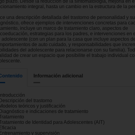
rgo plazo. Desde la reducción de la sintomatología, mejoría en e
ncionamiento integral, hasta un cambio en la estructura de la pe
ce una descripción detallada del trastorno de personalidad y su
agnóstico, ofrece ejemplos de intervenciones concretas para cad
atamiento, incluye un marco de tratamiento claro, aspectos de
icoeducación, estrategias para los padres, e intervenciones en 
l adolescente (con un plan para la casa que incluye aspectos d
mportamientos de auto cuidado, y responsabilidades que incre
bilidades del adolescente para relacionarse con su familia). Tod
alidad de crear un espacio que posibilite el trabajo individual co
olescente.
Contenido
Información adicional
Introducción
Descripción del trastorno
Modelos teóricos y justificación
 Diagnóstico e indicaciones de tratamiento
 Tratamiento
 Tratamiento de Identidad para Adolescentes (AIT)
Eficacia
 Entrenamiento y supervisión