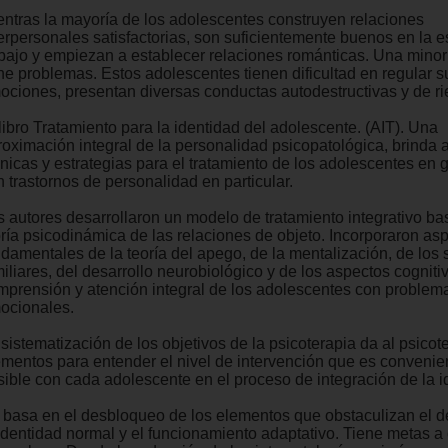
entras la mayoría de los adolescentes construyen relaciones
terpersonales satisfactorias, son suficientemente buenos en la 
abajo y empiezan a establecer relaciones románticas. Una minor
ene problemas. Estos adolescentes tienen dificultad en regular s
ociones, presentan diversas conductas autodestructivas y de ri
libro Tratamiento para la identidad del adolescente. (AIT). Una
oximación integral de la personalidad psicopatológica, brinda al
cnicas y estrategias para el tratamiento de los adolescentes en 
 trastornos de personalidad en particular.
s autores desarrollaron un modelo de tratamiento integrativo ba
oría psicodinámica de las relaciones de objeto. Incorporaron as
ndamentales de la teoría del apego, de la mentalización, de los
iliares, del desarrollo neurobiológico y de los aspectos cogniti
mprensión y atención integral de los adolescentes con problem
ocionales.
sistematización de los objetivos de la psicoterapia da al psicot
ementos para entender el nivel de intervención que es convenie
sible con cada adolescente en el proceso de integración de la i
 basa en el desbloqueo de los elementos que obstaculizan el d
 identidad normal y el funcionamiento adaptativo. Tiene metas a 