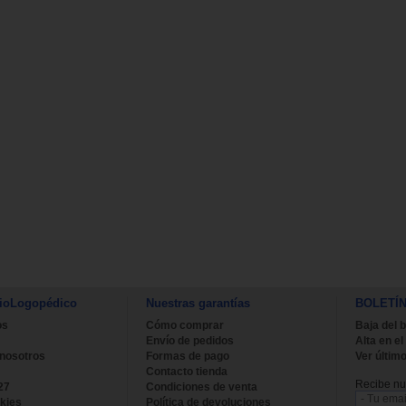
ioLogopédico
Nuestras garantías
BOLETÍ
os
Cómo comprar
Baja del b
Envío de pedidos
Alta en el
 nosotros
Formas de pago
Ver último
Contacto tienda
Recibe nue
27
Condiciones de venta
kies
Política de devoluciones