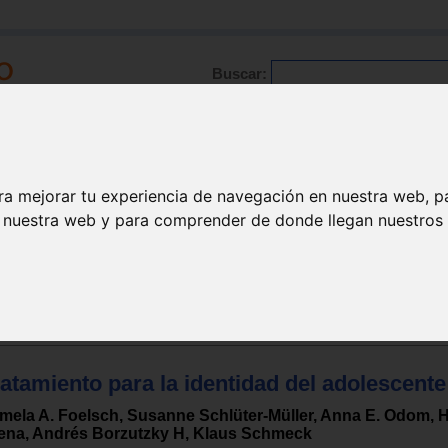
Buscar:
Formación
Directorio
Trabajo
Registro
ra mejorar tu experiencia de navegación en nuestra web, p
n nuestra web y para comprender de donde llegan nuestros v
el desarrollo
alidad
atamiento para la identidad del adolescente
mela A. Foelsch, Susanne Schlüter-Müller, Anna E. Odom, H
ena, Andrés Borzutzky H, Klaus Schmeck