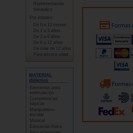
Representación
Simbólico
Por edades:
De 0 a 12 meses
De 1 a 3 años
De 3 a 6 años
De 6 a 12 años
De más de 12 años
Para tercera edad
MATERIAL
didáctico
Elementos para
estimulación
Competencias
básicas
Manipulativo -
escolar
Musical
Educación física
Para el lenguaje