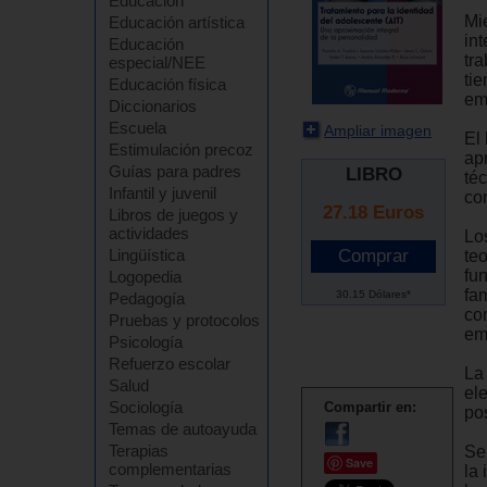
Educación
Mi
Educación artística
in
Educación
tr
especial/NEE
ti
Educación física
em
Diccionarios
Escuela
Ampliar imagen
El 
Estimulación precoz
apr
Guías para padres
LIBRO
té
Infantil y juvenil
con
27.18
Euros
Libros de juegos y
actividades
Lo
Lingüística
te
fu
Logopedia
fam
30.15 Dólares*
Pedagogía
co
Pruebas y protocolos
em
Psicología
Refuerzo escolar
La 
Salud
el
Sociología
Compartir en:
po
Temas de autoayuda
Terapias
Se
Save
complementarias
la