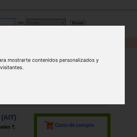
en:
ara mostrarte contenidos personalizados y
isitantes.
 (AIT)
elen T.