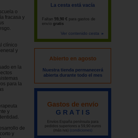
La cesta está vacía
escuela o
ía fracasa y
Faltan
59,90 €
para gastos de
us
envío
gratis
esgo.
Ver contenido cesta
 clínico
general y
Abierto en agosto
sado en la
Nuestra tienda permanecerá
pectos
abierta durante todo el mes
 sistemas
vos para la
as
Gastos de envío
erapeuta
G R A T I S
nte y
dentidad.
Envíos España península para
pedidos superiores a 59,90 euros
esarrollo de
(más iva)
(condiciones)
corto y