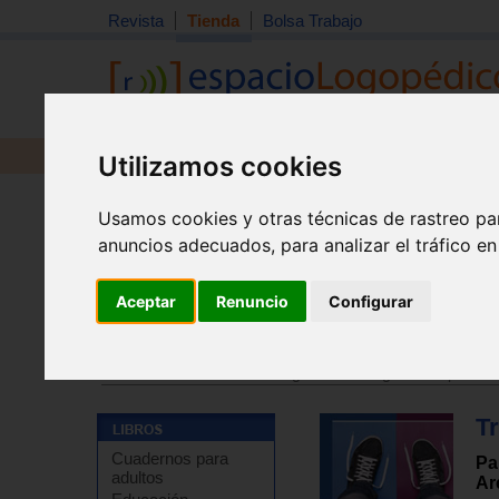
Revista
Tienda
Bolsa Trabajo
Revista
Libros
Material
Juguetes
Utilizamos cookies
Usamos cookies y otras técnicas de rastreo pa
anuncios adecuados, para analizar el tráfico e
Aceptar
Renuncio
Configurar
Tienda
>
Libros
>
Psicología
>
Psicología evolutiva o d
Tienda
>
Libros
>
Psicología
>
Psicología de la person
Tr
Cuadernos para
Pa
adultos
Ar