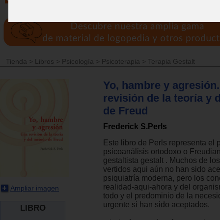
Tienda
>
Libros
>
Psicología
>
Psicoterapia
>
Terapia Gestalt
Yo, hambre y agresión
revisión de la teoría y
de Freud
Frederick S.Perls
Este libro de Perls representa el 
psicoanálisis ortodoxo o Freudian
gestaltista gestalt . Muchos de lo
vertidos aqui aún no han sido ace
psiquiatría moderna, pero los co
realidad-aqui-ahora y del organ
Ampliar imagen
todo y el predominio de la neces
urgente si han sido aceptados.
LIBRO