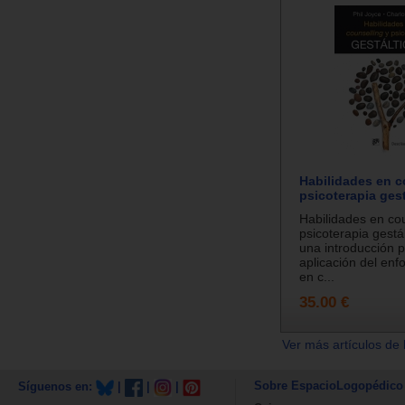
Habilidades en c
psicoterapia gest
Habilidades en cou
psicoterapia gestá
una introducción p
aplicación del enf
en c...
35.00 €
Ver más artículos de 
Sobre EspacioLogopédico
Síguenos en:
|
|
|