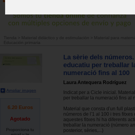
Tienda
>
Material didáctico y de estimulación
>
Material para matemá
Educación primaria
La sèrie dels números.
educatiu per treballar l
numeració fins al 100
Laura Antequera Rodríguez
Ampliar imagen
Indicat per a Cicle inicial. Materi
per treballar la numeració fins al
6.20
Euros
Material que consta d'un full plast
números de l'1 al 100 i tres fitxes 
Agotado
aquestes fitxes hi ha diferents acti
treballar la numeració (número ant
Proporciona tu
posterior, sèries,...)
email y te