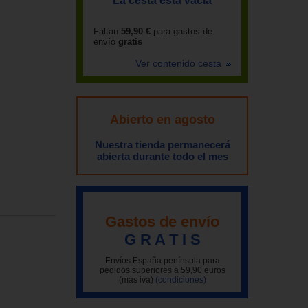
La cesta está vacía
Faltan
59,90 €
para gastos de
envío
gratis
Ver contenido cesta
Abierto en agosto
Nuestra tienda permanecerá
abierta durante todo el mes
Gastos de envío
G R A T I S
Envíos España península para
pedidos superiores a 59,90 euros
(más iva)
(condiciones)