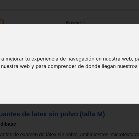
Buscar:
Formación
Directorio
Trabajo
Registro
ra mejorar tu experiencia de navegación en nuestra web, p
n nuestra web y para comprender de donde llegan nuestros v
l diverso
>
Material higiene/desinfectante
antes de latex sin polvo (talla M)
dibase
antes de examen de látex sin polvo, ambidiestros, microtextura