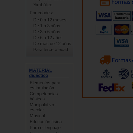
Simbólico
Por edades:
De 0 a 12 meses
De 1 a 3 años
De 3 a 6 años
De 6 a 12 años
De más de 12 años
Para tercera edad
MATERIAL
didáctico
Elementos para
estimulación
Competencias
básicas
Manipulativo -
escolar
Musical
Educación física
Para el lenguaje