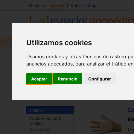
Revista
Tienda
Bolsa Trabajo
Utilizamos cookies
Revista
Libros
Material
Juguetes
Usamos cookies y otras técnicas de rastreo pa
anuncios adecuados, para analizar el tráfico e
Aceptar
Renuncio
Configurar
Tienda
>
Material didáctico y de estimulación
>
Materia
Gu
Cuadernos para
Me
adultos
Educación
Gu