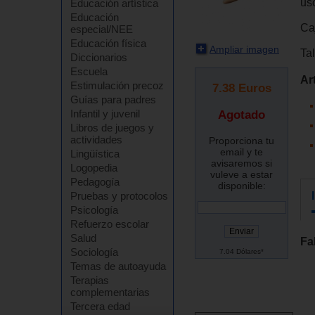
us
Educación artística
Educación
Ca
especial/NEE
Educación física
Ampliar imagen
Ta
Diccionarios
Escuela
Ar
Estimulación precoz
7.38
Euros
Guías para padres
Infantil y juvenil
Agotado
Libros de juegos y
actividades
Proporciona tu
email y te
Lingüística
avisaremos si
Logopedia
vuleve a estar
Pedagogía
disponible:
Pruebas y protocolos
Psicología
Refuerzo escolar
Salud
Fa
Sociología
7.04 Dólares*
Temas de autoayuda
Terapias
complementarias
Tercera edad