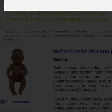
Tienda
>
Juguetes educativos
>
Juguetes por edades
>
Juguetes de
Tienda
>
Juguetes educativos
>
Juguete por tipo
>
Muñecos y comp
Muñecos/as
Muñeco bebé africano 
Miniland
Muñeco sexuado raza africana. A
lavarse y bañarse sin ningún pro
brazos y piernas tienen una fijac
su alta resistencia hace que dur
Tiene un suave aroma que le asem
los bebés recién nacidos.
Que el muñeco disponga de sexo,
Ampliar imagen
niños una diferenciación de géne
contribuyendo a mejorar el conoc