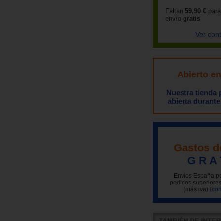
Faltan
59,90 €
para
envío
gratis
Ver con
Abierto e
Nuestra tienda
abierta durante
Gastos d
G R A 
Envíos España pe
pedidos superiores
(más iva)
(con