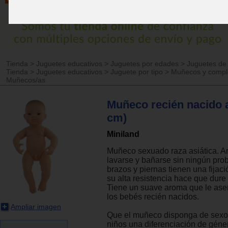
Tienda
>
Juguetes educativos
>
Juguetes por edades
>
Juguetes de
Tienda
>
Juguetes educativos
>
Juguete por tipo
>
Muñecos y comp
Muñecos/as
Muñeco recién nacido a
cm)
Miniland
Muñeco sexuado raza asiática. Ar
lavarse y bañarse sin ningún pro
brazos y piernas tienen una fijac
su alta resistencia hace que dur
Tiene un suave aroma que le asem
los bebés recién nacidos.
Ampliar imagen
Que el muñeco disponga de sexo,
niños una diferenciación de géne