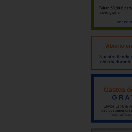
Faltan
59,90 €
para
envío
gratis
Ver con
Abierto e
Nuestra tienda
abierta durante
Gastos d
G R A 
Envíos España pe
pedidos superiores
(más iva)
(con