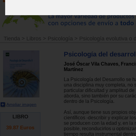
Tienda
>
Libros
>
Psicología
>
Psicología evolutiva o d
Psicología del desarroll
José Óscar Vila Chaves, Franci
Martínez
La Psicología del Desarrollo se h
una disciplina muy completa, no s
particular dificultad y amplitud d
aborda, sino también por su carác
dentro de la Psicología.
Ampliar imagen
Así, aunque tiene sus propios obj
LIBRO
científicos -describir y explicar l
se producen con la edad y, en la
39.87
Euros
posible, reconducirlos u optimizar
tiempo resulta instrumental dentro