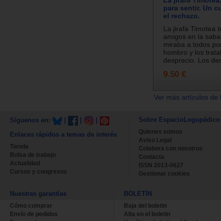
La jirafa Timote
para sentir. Un 
el rechazo.
La jirafa Timotea 
amigos en la sab
miraba a todos po
hombro y los trat
desprecio. Los de
9.50 €
Ver más artículos de 
Sobre EspacioLogopédico
Síguenos en:
|
|
|
Quienes somos
Enlaces rápidos a temas de interés
Aviso Legal
Tienda
Colabora con nosotros
Bolsa de trabajo
Contacta
Actualidad
ISSN 2013-0627
Cursos y congresos
Gestionar cookies
Nuestras garantías
BOLETÍN
Cómo comprar
Baja del boletin
Envío de pedidos
Alta en el boletin