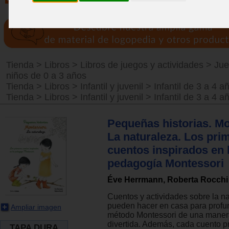
Tienda
>
Libros
>
Libros de juegos y actividades
>
Jue
niños de 0 a 3 años
Tienda
>
Libros
>
Infantil y juvenil
>
Infantil de 3 a 4 a
Tienda
>
Libros
>
Infantil y juvenil
>
Infantil de 3 a 4 a
Pequeñas historias. Mo
La naturaleza. Los pri
cuentos inspirados en 
pedagogía Montessori
Éve Herrmann, Roberta Rocchi
Cuentos y actividades sobre la n
pueden hacer en casa para profun
Ampliar imagen
método Montessori de una manera
divertida. Además, cada cuento 
TAPA DURA