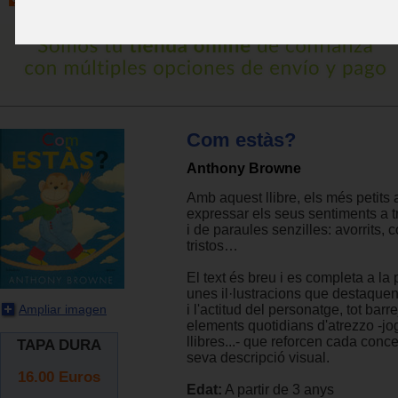
Com estàs?
Anthony Browne
Amb aquest llibre, els més petits
expressar els seus sentiments a t
i de paraules senzilles: avorrits, 
tristos…
El text és breu i es completa a la
unes il·lustracions que destaquen
Ampliar imagen
i l'actitud del personatge, tot barr
elements quotidians d'atrezzo -jog
llibres...- que reforcen cada conc
TAPA DURA
seva descripció visual.
16.00
Euros
Edat:
A partir de 3 anys