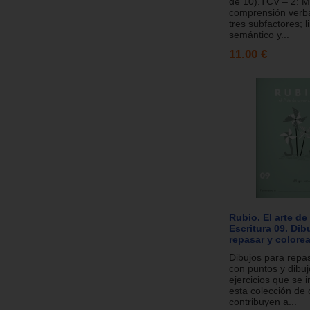
de 10).TCV – 2: M
comprensión verbal
tres subfactores; l
semántico y...
11.00 €
Rubio. El arte de
Escritura 09. Dib
repasar y colorea
Dibujos para repas
con puntos y dibuj
ejercicios que se 
esta colección de
contribuyen a...