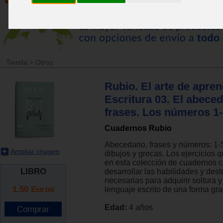
Tienda
>
Otros
Rubio. El arte de apren
Escritura 03. El abeced
frases. Los números 1
Cuadernos Rubio
Abecedario, frases y números: 1-
Ampliar imagen
dibujos y grecas. Los ejercicios 
en esta colección de cuadernos c
LIBRO
desarrollar las habilidades y des
necesarias para adquirir soltura y
1.50
Euros
lenguaje escrito de una forma gra
Edad:
4 años