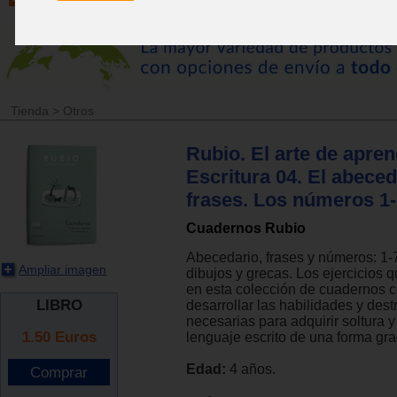
Tienda
>
Otros
Rubio. El arte de apren
Escritura 04. El abeced
frases. Los números 1
Cuadernos Rubio
Abecedario, frases y números: 1-
Ampliar imagen
dibujos y grecas. Los ejercicios 
en esta colección de cuadernos c
LIBRO
desarrollar las habilidades y des
necesarias para adquirir soltura y
1.50
Euros
lenguaje escrito de una forma gra
Edad:
4 años.