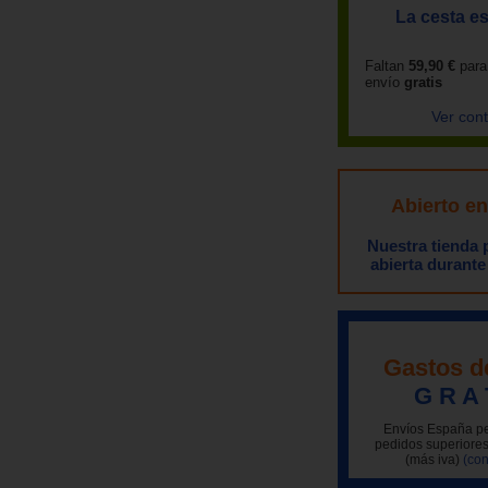
La cesta es
Faltan
59,90 €
para
envío
gratis
Ver con
Abierto e
Nuestra tienda
abierta durante
Gastos d
G R A 
Envíos España pe
pedidos superiores
(más iva)
(con