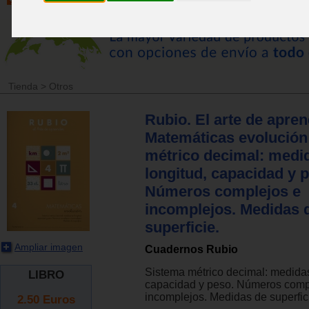
Tienda
>
Otros
Rubio. El arte de apren
Matemáticas evolución
métrico decimal: medi
longitud, capacidad y 
Números complejos e
incomplejos. Medidas 
superficie.
Ampliar imagen
Cuadernos Rubio
Sistema métrico decimal: medidas
LIBRO
capacidad y peso. Números comp
incomplejos. Medidas de superfic
2.50
Euros