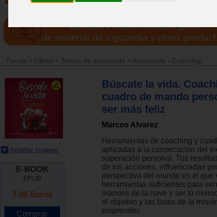
Tienda
>
Libros
>
Temas de autoayuda
>
Autoayuda - Coaching
Búscate la vida. Coach
cuadro de mando perso
ser más feliz
Marcos Alvarez
Herramientas de coaching y cua
aplicadas a la consecución del éxi
Ampliar imagen
superación personal. Tus resultad
de tus acciones, influenciadas por
E-BOOK
perspectiva del mundo en el que 
EPUB
herramientas suficientes para sent
mandos de la nave y ser tú mism
7.99
Euros
el objetivo y las fases de la misi
emprender.