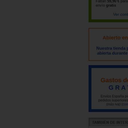
Faltan
59,90 €
para
envío
gratis
Ver con
Abierto e
Nuestra tienda
abierta durante
Gastos d
G R A 
Envíos España pe
pedidos superiores
(más iva)
(con