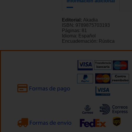
Información adicional
Editorial:
Akadia
ISBN:
9789875703193
Páginas:
81
Idioma:
Español
Encuadernación:
Rústica