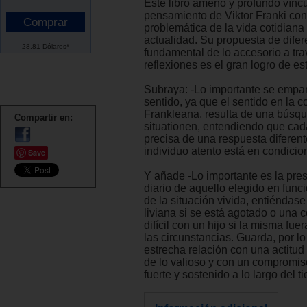
Este libro ameno y profundo víncu
pensamiento de Viktor Franki con
problemática de la vida cotidiana 
actualidad. Su propuesta de difer
28.81 Dólares*
fundamental de lo accesorio a tra
reflexiones es el gran logro de est
Subraya: -Lo importante se empar
sentido, ya que el sentido en la 
Frankleana, resulta de una búsq
Compartir en:
situationen, entendiendo que cad
precisa de una respuesta diferent
individuo atento está en condicio
Save
Y añade -Lo importante es la pres
diario de aquello elegido en funci
de la situación vivida, entiéndase
liviana si se está agotado o una 
difícil con un hijo si la misma fue
las circunstancias. Guarda, por lo
estrecha relación con una actitu
de lo valioso y con un compromiso
fuerte y sostenido a lo largo del t