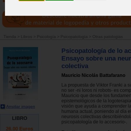
Tienda
>
Libros
>
Psicología
>
Psicopatología
>
Otras patologias
Psicopatología de lo a
Ensayo sobre una neur
colectiva
Mauricio Nicolás Battafarano
La propuesta de Viktor Franki a s
no ser -ni loros ni robots- es com
Mauricio que desde los fundamen
epistemológicos de la logoterapia
visión que ayuda a comprender l
Ampliar imagen
humana actual, poniendo al día el 
neurosis colectivas describiéndo
LIBRO
psicopatología de lo accesorio-.
26.00
Euros