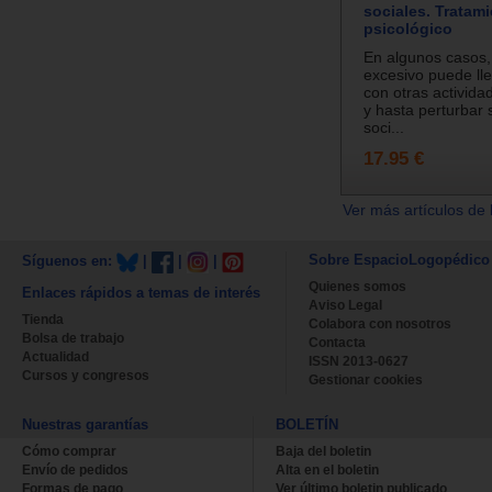
sociales. Tratam
psicológico
En algunos casos,
excesivo puede lleg
con otras activida
y hasta perturbar 
soci...
17.95 €
Ver más artículos de 
Sobre EspacioLogopédico
Síguenos en:
|
|
|
Quienes somos
Enlaces rápidos a temas de interés
Aviso Legal
Tienda
Colabora con nosotros
Bolsa de trabajo
Contacta
Actualidad
ISSN 2013-0627
Cursos y congresos
Gestionar cookies
Nuestras garantías
BOLETÍN
Cómo comprar
Baja del boletin
Envío de pedidos
Alta en el boletin
Formas de pago
Ver último boletin publicado