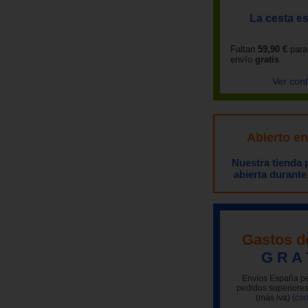
La cesta es
Faltan
59,90 €
para
envío
gratis
Ver con
Abierto e
Nuestra tienda
abierta durante
Gastos d
G R A 
Envíos España pe
pedidos superiores
(más iva)
(con