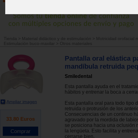
Tienda
>
Material didáctico y de estimulación
>
Motricidad orofacial 
Estimulación buco-maxilar
>
Otros materiales
Pantalla oral elástica p
mandíbula retruida pe
Smiledental
Esta pantalla ayuda en el tratami
hábitos y entrenar la boca a cerra
Ampliar imagen
Esta pantalla oral para todo tipo
retruida o protrusión de los anter
Consecuencias de un continuo há
33.80
Euros
agravado por la mordida de labio
se posiciona hacia una oclusión 
la lengüeta. Esto facilita y entrena
cerrarse bien.