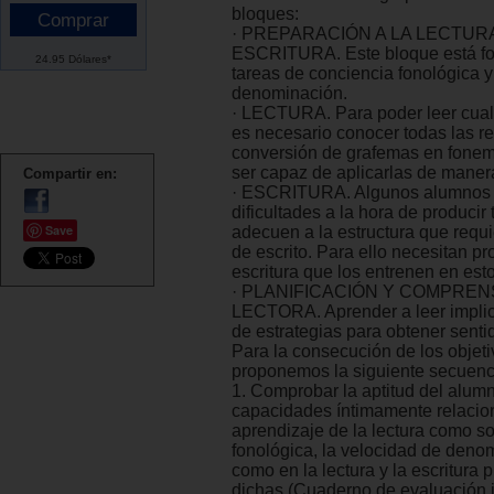
bloques:
· PREPARACIÓN A LA LECTURA
ESCRITURA. Este bloque está f
24.95 Dólares*
tareas de conciencia fonológica 
denominación.
· LECTURA. Para poder leer cual
es necesario conocer todas las r
conversión de grafemas en fone
ser capaz de aplicarlas de maner
Compartir en:
· ESCRITURA. Algunos alumnos 
dificultades a la hora de producir
Save
adecuen a la estructura que requi
de escrito. Para ello necesitan p
escritura que los entrenen en est
· PLANIFICACIÓN Y COMPREN
LECTORA. Aprender a leer implica
de estrategias para obtener sentid
Para la consecución de los objet
proponemos la siguiente secuenc
1. Comprobar la aptitud del alum
capacidades íntimamente relacio
aprendizaje de la lectura como so
fonológica, la velocidad de denom
como en la lectura y la escritura
dichas (Cuaderno de evaluación in