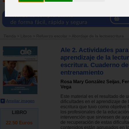
Tienda
>
Libros
>
Refuerzo escolar
>
Abordaje de la lectoescritura
Ale 2. Actividades para
aprendizaje de la lectur
escritura. Cuaderno de
entrenamiento
Rosa Mary González Seijas, F
Vega
Este material es el resultado de u
Ampliar imagen
dificultades en el aprendizaje de l
escritura que tuvo como objetivo f
los profesionales de la educación
LIBRO
intervención que sirviesen de ayu
22.50
Euros
de recuperación de estas dificult
contenidos están agrupados en lo