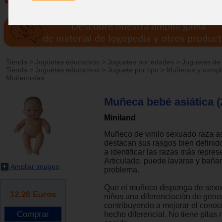
Tienda
>
Juguetes educativos
>
Juguetes por edades
>
Juguetes de
Tienda
>
Juguetes educativos
>
Juguete por tipo
>
Muñecos y comp
Muñecos/as
Muñeca bebé asiática 
Miniland
Muñeco de vinilo sexuado raza as
destacan sus rasgos bien definid
a identificar las razas más repres
Articulado, puede lavarse y baña
Ampliar imagen
problema.
Que el muñeco disponga de sexo,
12.26
Euros
niños una diferenciación de géne
contribuyendo a mejorar el conoc
hecho diferencial. No tiene pilas 