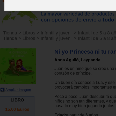
Tienda
>
Libros
>
Infantil y juvenil
>
Infantil de 5 a 8 a
Tienda
>
Libros
>
Infantil y juvenil
>
Infantil de 5 a 8 a
Ni yo Princesa ni tu ra
Anna Agulló, Laypanda
Juan es un niño que se cree una 
corazón de príncipe.
Un buen día conoce a Lua, y ese
provocará cambios importantes en
Ampliar imagen
Poco a poco, Juan descubrirá que
LIBRO
niños no son tan diferentes, y q
pasarlo muy bien jugando juntos.
15.00
Euros
Edad:
a partir de 6 años