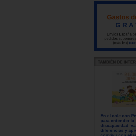
Gastos d
G R A 
Envíos España pe
pedidos superiores
(más iva)
(con
En el cole con P
para entender la
discapacidad, val
diferencias y apr
convivir con ella