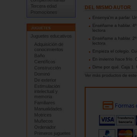
Tercera edad
DEL MISMO AUTOR
Promociones
Ensenya'm a parlar. Un 
Enséñame a hablar. 4º 
lectora
Juguetes educativos
Enséñame a hablar. 2º 
lectora
Adquisición de
conocimientos
Empieza el colegio. Cue
Baño
En invierno hace frío. 
Científicos
Dime por qué. Caja 1. U
Construcción
Dominó
Ver más productos de este
De exterior
Estimulación
intelectual y
memoria
Familiares
Manualidades
Motrices
Muñecos
Ordenador
Primeros juguetes