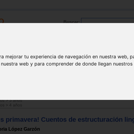
Buscar:
Formación
Directorio
Trabajo
Registro
ra mejorar tu experiencia de navegación en nuestra web, p
n nuestra web y para comprender de donde llegan nuestros v
con n.e.e.
>
Lectura fácil / pictogramas
ños
>
3 años
ños
>
4 años
s primavera! Cuentos de estructuración lin
oria López Garzón