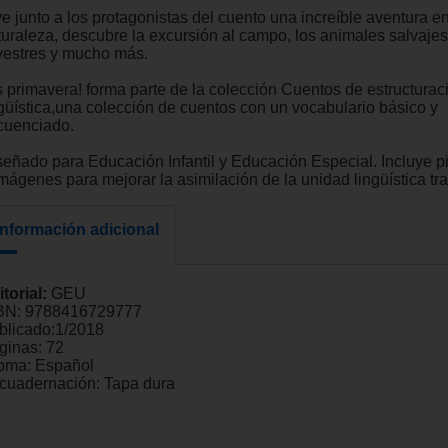
e junto a los protagonistas del cuento una increíble aventura en
turaleza, descubre la excursión al campo, los animales salvajes,
lvestres y mucho más.
s primavera! forma parte de la colección Cuentos de estructurac
ngüística,una colección de cuentos con un vocabulario básico y
cuenciado.
señado para Educación Infantil y Educación Especial. Incluye 
imágenes para mejorar la asimilación de la unidad lingüística tr
Información adicional
itorial:
GEU
BN:
9788416729777
blicado:
1/2018
ginas:
72
ioma:
Español
cuadernación:
Tapa dura