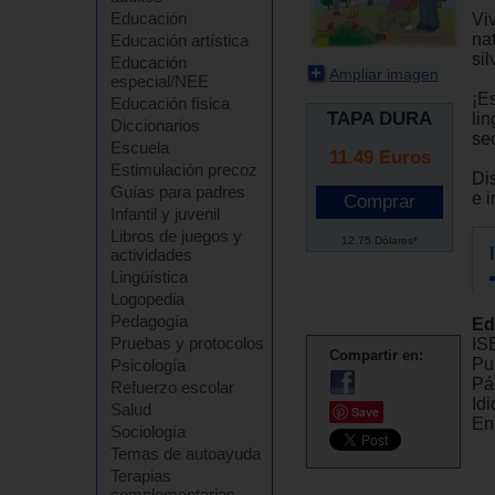
Educación
Viv
na
Educación artística
si
Educación
Ampliar imagen
especial/NEE
¡E
Educación física
TAPA DURA
li
Diccionarios
se
Escuela
11.49
Euros
Estimulación precoz
Di
Guías para padres
e 
Infantil y juvenil
Libros de juegos y
12.75 Dólares*
actividades
Lingüística
Logopedia
Pedagogía
Ed
Pruebas y protocolos
IS
Compartir en:
Pu
Psicología
Pá
Refuerzo escolar
Id
Salud
Save
En
Sociología
Temas de autoayuda
Terapias
complementarias