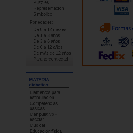
Puzzles
Representación
Simbólico
Por edades:
De 0 a 12 meses
De 1 a 3 años
De 3 a 6 años
De 6 a 12 años
De más de 12 años
Para tercera edad
MATERIAL
didáctico
Elementos para
estimulación
Competencias
básicas
Manipulativo -
escolar
Musical
Educación física