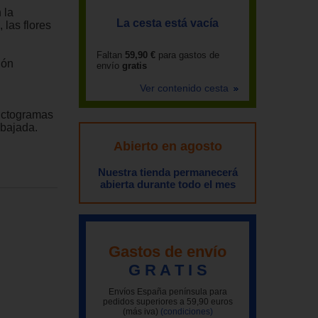
 la
La cesta está vacía
 las flores
Faltan
59,90 €
para gastos de
ión
envío
gratis
Ver contenido cesta
pictogramas
abajada.
Abierto en agosto
Nuestra tienda permanecerá
abierta durante todo el mes
Gastos de envío
G R A T I S
Envíos España península para
pedidos superiores a 59,90 euros
(más iva)
(condiciones)