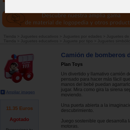
Tienda
>
Juguetes educativos
>
Juguetes por edades
>
Juguetes de
Tienda
>
Juguetes educativos
>
Juguete por tipo
>
Juguetes simbóli
Camión de bomberos 
Plan Toys
Un divertido y llamativo camión 
pensado para hacer más fácil qu
manos del bebé puedan agarrarlo
jugar. Mira como gira la sirena s
Ampliar imagen
moviendo.
Una puerta abierta a la imaginaci
11.35
Euros
descubrimiento.
Agotado
Juego sostenible que desarrolla 
motoras.
Proporciona tu