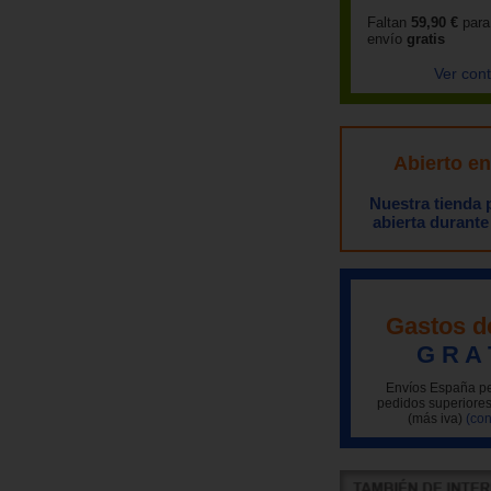
Faltan
59,90 €
para
envío
gratis
Ver con
Abierto e
Nuestra tienda
abierta durante
Gastos d
G R A 
Envíos España pe
pedidos superiores
(más iva)
(con