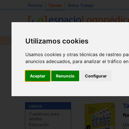
Revista
Tienda
Bolsa Trabajo
Utilizamos cookies
Revista
Libros
Material
Juguetes
Usamos cookies y otras técnicas de rastreo pa
anuncios adecuados, para analizar el tráfico e
Aceptar
Renuncio
Configurar
Tienda
>
Material didáctico y de estimulación
>
Materia
Ta
Cuadernos para
Na
adultos
Educación
Un 