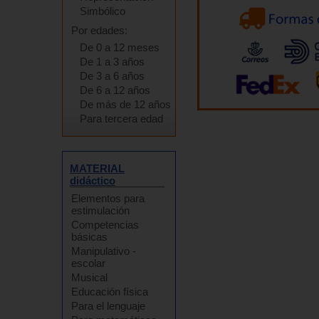
Simbólico
Por edades:
De 0 a 12 meses
De 1 a 3 años
De 3 a 6 años
De 6 a 12 años
De más de 12 años
Para tercera edad
MATERIAL
didáctico
Elementos para
estimulación
Competencias
básicas
Manipulativo -
escolar
Musical
Educación física
Para el lenguaje