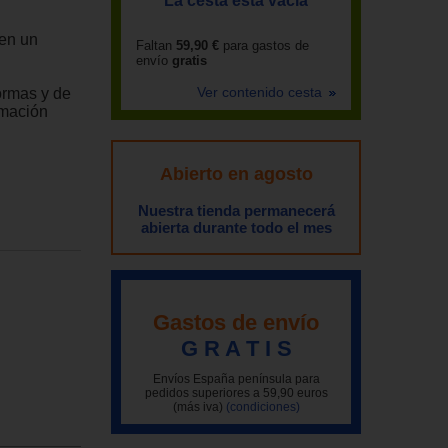
La cesta está vacía
 en un
Faltan
59,90 €
para gastos de
envío
gratis
Ver contenido cesta
ormas y de
rmación
Abierto en agosto
Nuestra tienda permanecerá
abierta durante todo el mes
Gastos de envío
G R A T I S
Envíos España península para
pedidos superiores a 59,90 euros
(más iva)
(condiciones)