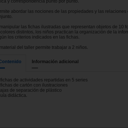
gica y correspondencia punto por punto.
rmite abordar las nociones de las propiedades y las relaciones
njunto.
 manipular las fichas ilustradas que representan objetos de 10 f
colores distintos, los niños practican la organización de la info
ún los criterios indicados en las fichas.
material del taller permite trabajar a 2 niños.
Contenido
Información adicional
fichas de actividades repartidas en 5 series
fichas de cartón con ilustraciones
cajas de separación de plástico
uía didáctica.