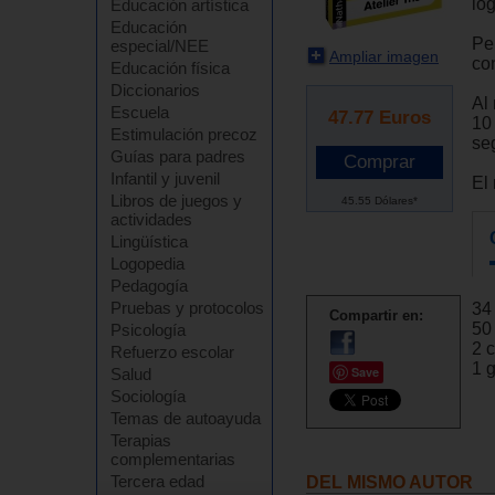
ló
Educación artística
Educación
Pe
especial/NEE
Ampliar imagen
co
Educación física
Diccionarios
Al
Escuela
47.77
Euros
10 
Estimulación precoz
seg
Guías para padres
Infantil y juvenil
El 
Libros de juegos y
45.55 Dólares*
actividades
Lingüística
Logopedia
Pedagogía
Pruebas y protocolos
34 
Compartir en:
50 
Psicología
2 
Refuerzo escolar
1 g
Save
Salud
Sociología
Temas de autoayuda
Terapias
complementarias
Tercera edad
DEL MISMO AUTOR