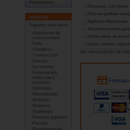
Promociones
Educartas. Los oficios
Pizarras gráficas tran
Digiletras Mayúsculas
Juguetes educativos
Tampones formas geomé
Adquisición de
Fichas letras de impr
conocimientos
Baño
Letras cursivas rugosa
Científicos
Ver más productos de este
Construcción
Dominó
De exterior
Estimulación
intelectual y
memoria
Familiares
Manualidades
Motrices
Muñecos
Ordenador
Primeros juguetes
Puzzles
Representación