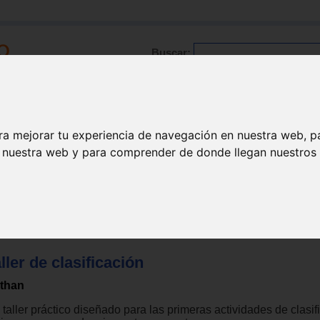
Buscar:
Formación
Directorio
Trabajo
Registro
ra mejorar tu experiencia de navegación en nuestra web, p
n nuestra web y para comprender de donde llegan nuestros v
l manipulativo
>
Lógica y memoria
ller de clasificación
than
taller práctico diseñado para las primeras actividades de clasif