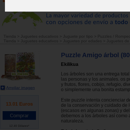
Tienda
>
Juguetes educativos
>
Juguete por tipo
>
Puzzles / Rompe
Tienda
>
Juguetes educativos
>
Juguetes por edades
>
Juguetes de
Puzzle Amigo árbol (80
Ekilikua
Los árboles son una entrega total
las personas y los animales. os p
y frutos, flores, cobijo, refugio, d
Ampliar imagen
o simplemente una bonita estamp
Este puzzle intenta concienciar d
13.01
Euros
de la conservación y cuidado de 
(escasos en algunas zonas) y del
debemos a los árboles así como al
naturaleza.
12.40 Dólares*