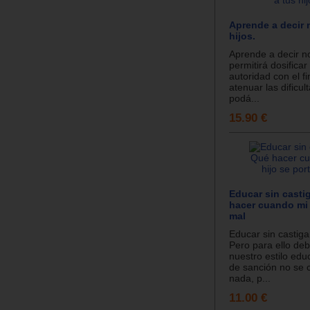
Aprende a decir 
hijos.
Aprende a decir no
permitirá dosificar
autoridad con el fi
atenuar las dificu
podá...
15.90 €
Educar sin casti
hacer cuando mi 
mal
Educar sin castiga
Pero para ello d
nuestro estilo edu
de sanción no se 
nada, p...
11.00 €