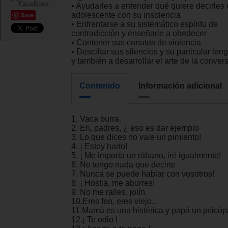
• Ayudarles a entender qué quiere decirles 
adolescente con su insolencia
Save
• Enfrentarse a su sistemático espíritu de
contradicción y enseñarle a obedecer
• Contener sus conatos de violencia
• Descifrar sus silencios y su particular len
y también a desarrollar el arte de la conver
Contenido
Información adicional
1. Vaca burra.
2. Eh, padres, ¿ eso es dar ejemplo
3. Lo que dices no vale un pimiento!
4. ¡ Estoy harto!
5. ¡ Me importa un rábano, iré igualmente!
6. No tengo nada que decirte
7. Nunca se puede hablar con vosotros!
8. ¡ Hostia, me aburres!
9. No me ralles, jolín
10.Eres feo, eres viejo...
11.Mamá es una histérica y papá un psicóp
12.¡ Te odio !