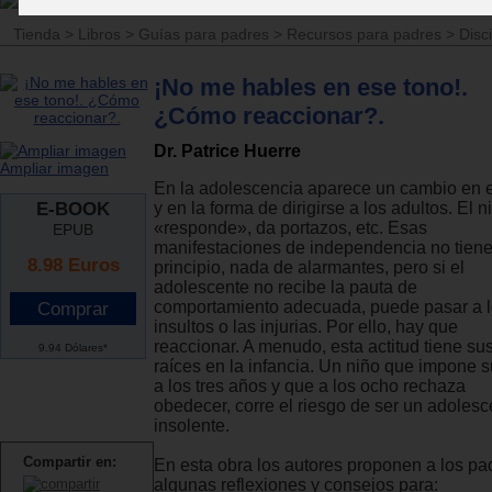
Tienda
>
Libros
>
Guías para padres
>
Recursos para padres
>
Disci
¡No me hables en ese tono!.
¿Cómo reaccionar?.
Dr. Patrice Huerre
Ampliar imagen
En la adolescencia aparece un cambio en e
E-BOOK
y en la forma de dirigirse a los adultos. El n
«responde», da portazos, etc. Esas
EPUB
manifestaciones de independencia no tiene
8.98
Euros
principio, nada de alarmantes, pero si el
adolescente no recibe la pauta de
comportamiento adecuada, puede pasar a 
insultos o las injurias. Por ello, hay que
reaccionar. A menudo, esta actitud tiene su
9.94 Dólares*
raíces en la infancia. Un niño que impone s
a los tres años y que a los ocho rechaza
obedecer, corre el riesgo de ser un adolesc
insolente.
Compartir en:
En esta obra los autores proponen a los pa
algunas reflexiones y consejos para: