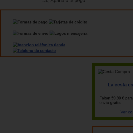
13.¡ Aparta o te pego !
La cesta es
Faltan
59,90 €
para
envío
gratis
Ver co