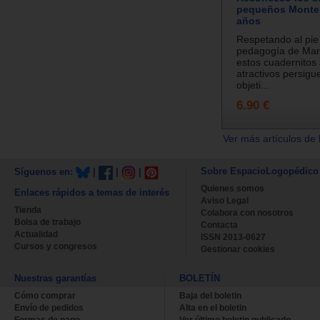
pequeños Montes
años
Respetando al pie d
pedagogía de Mari
estos cuadernitos 
atractivos persigu
objeti...
6.90 €
Ver más artículos de 
Sobre EspacioLogopédico
Síguenos en:
|
|
|
Quienes somos
Enlaces rápidos a temas de interés
Aviso Legal
Tienda
Colabora con nosotros
Bolsa de trabajo
Contacta
Actualidad
ISSN 2013-0627
Cursos y congresos
Gestionar cookies
Nuestras garantías
BOLETÍN
Cómo comprar
Baja del boletin
Envío de pedidos
Alta en el boletin
Formas de pago
Ver último boletin publicado