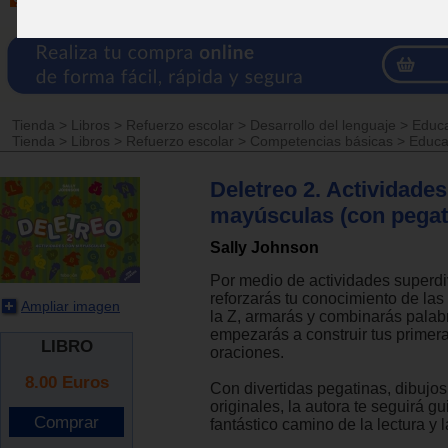
Tienda
>
Libros
>
Refuerzo escolar
>
Desarrollo del lenguaje
>
Educa
Tienda
>
Libros
>
Refuerzo escolar
>
Competencias básicas
>
Educac
Deletreo 2. Actividade
mayúsculas (con pegat
Sally Johnson
Por medio de actividades superdi
reforzarás tu conocimiento de las 
Ampliar imagen
la Z, armarás y combinarás palabr
empezarás a construir tus primera
LIBRO
oraciones.
8.00
Euros
Con divertidas pegatinas, dibujos
originales, la autora te seguirá g
fantástico camino de la lectura y l