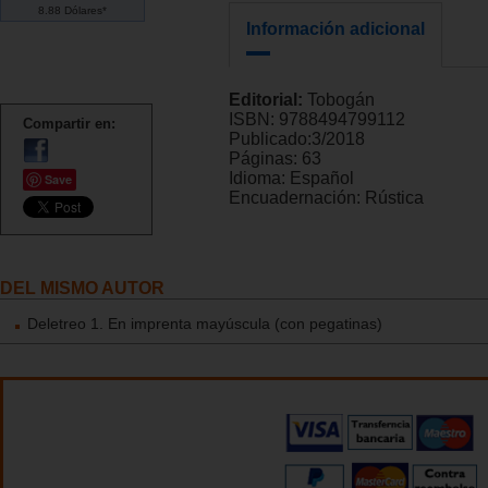
8.88 Dólares*
Información adicional
Editorial:
Tobogán
ISBN:
9788494799112
Compartir en:
Publicado:
3/2018
Páginas:
63
Idioma:
Español
Save
Encuadernación:
Rústica
DEL MISMO AUTOR
Deletreo 1. En imprenta mayúscula (con pegatinas)