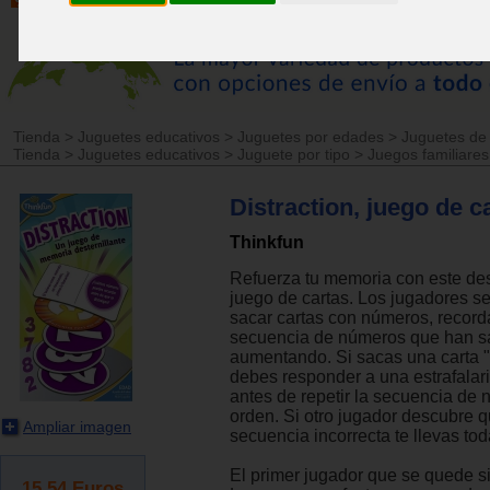
Tienda
>
Juguetes educativos
>
Juguetes por edades
>
Juguetes de
Tienda
>
Juguetes educativos
>
Juguete por tipo
>
Juegos familiares
Distraction, juego de c
Thinkfun
Refuerza tu memoria con este des
juego de cartas. Los jugadores se
sacar cartas con números, record
secuencia de números que han sa
aumentando. Si sacas una carta "d
debes responder a una estrafalar
antes de repetir la secuencia de
orden. Si otro jugador descubre q
Ampliar imagen
secuencia incorrecta te llevas tod
El primer jugador que se quede s
15.54
Euros