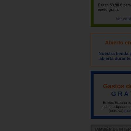
Faltan
59,90 €
para
envío
gratis
Ver con
Abierto e
Nuestra tienda
abierta durante
Gastos d
G R A 
Envíos España pe
pedidos superiores
(más iva)
(con