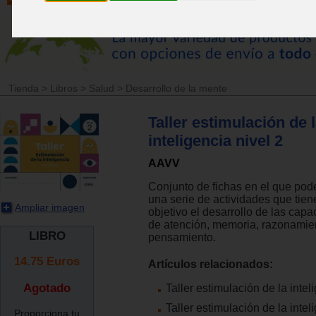
Tienda
>
Libros
>
Salud
>
Desarrollo de la mente
Taller estimulación de 
inteligencia nivel 2
AAVV
Conjunto de fichas en el que po
una serie de actividades que tie
Ampliar imagen
objetivo el desarrollo de las cap
de atención, memoria, razonamien
LIBRO
pensamiento.
14.75
Euros
Artículos relacionados:
Agotado
Taller estimulación de la intel
Taller estimulación de la intel
Proporciona tu