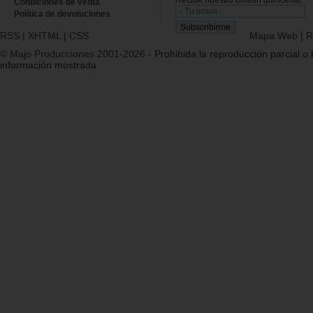
Recibe nuestro boletín quincenal.
Condiciones de venta
Política de devoluciones
RSS
|
XHTML
|
CSS
Mapa Web
|
R
© Majo Producciones 2001-2026
- Prohibida la reproducción parcial o t
información mostrada