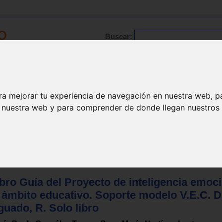
Buscar:
Formación
Directorio
Trabajo
Registro
ra mejorar tu experiencia de navegación en nuestra web, p
n nuestra web y para comprender de donde llegan nuestros v
bro Guía del Proyecto de inteligencia emoc
l ámbito educativo. Soporte modelo V.E.C. 
uado, R. Solo libro