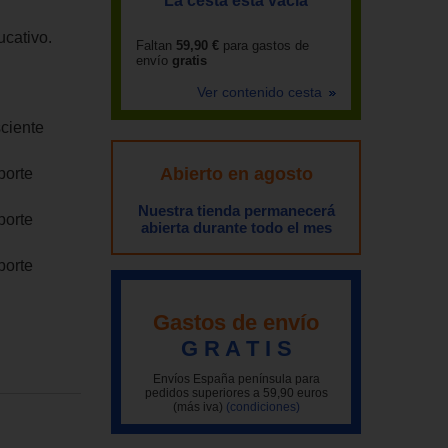
La cesta está vacía
ucativo.
Faltan
59,90 €
para gastos de
envío
gratis
Ver contenido cesta
sciente
Abierto en agosto
porte
Nuestra tienda permanecerá
porte
abierta durante todo el mes
porte
Gastos de envío
G R A T I S
Envíos España península para
pedidos superiores a 59,90 euros
(más iva)
(condiciones)