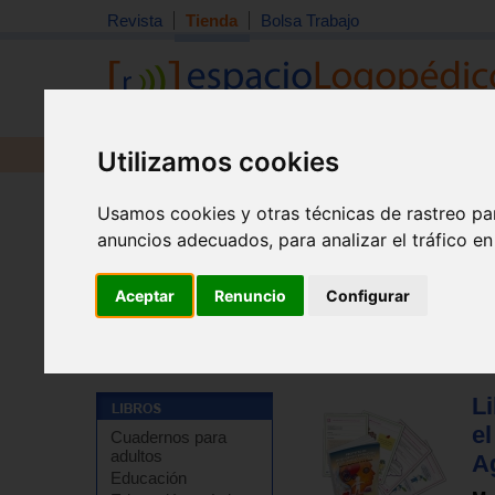
Revista
Tienda
Bolsa Trabajo
Utilizamos cookies
Revista
Libros
Material
Juguetes
Usamos cookies y otras técnicas de rastreo pa
anuncios adecuados, para analizar el tráfico e
Aceptar
Renuncio
Configurar
Tienda
>
Otros
Li
e
Cuadernos para
adultos
Ag
Educación