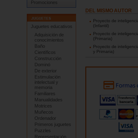
Promociones
DEL MISMO AUTOR
Proyecto de inteligenc
(Infantil)
Juguetes educativos
Proyecto de inteligenc
Adquisición de
(Primaria)
conocimientos
Baño
Proyecto de inteligenc
y Primaria)
Científicos
Construcción
Dominó
De exterior
Estimulación
intelectual y
memoria
Familiares
Manualidades
Motrices
Muñecos
Ordenador
Primeros juguetes
Puzzles
Representación