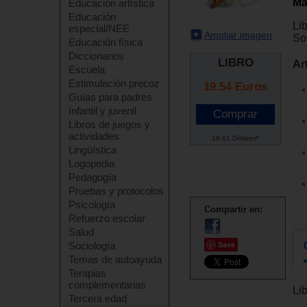
Ma
Educación artística
Educación
Li
especial/NEE
Ampliar imagen
So
Educación física
Diccionarios
LIBRO
Ar
Escuela
Estimulación precoz
19.54
Euros
Guías para padres
Infantil y juvenil
Libros de juegos y
actividades
18.61 Dólares*
Lingüística
Logopedia
Pedagogía
Pruebas y protocolos
Psicología
Compartir en:
Refuerzo escolar
Salud
Save
Sociología
Temas de autoayuda
Terapias
complementarias
Li
Tercera edad