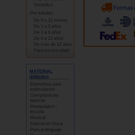
Simbólico
Por edades:
De 0 a 12 meses
De 1 a 3 años
De 3 a 6 años
De 6 a 12 años
De más de 12 años
Para tercera edad
MATERIAL
didáctico
Elementos para
estimulación
Competencias
básicas
Manipulativo -
escolar
Musical
Educación física
Para el lenguaje