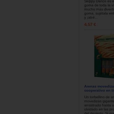
Skippy Dance es el
goma de toda la 
mucho más divertid
goma, sujétala en
y ¡atré...
4.57 €
Arenas movediza
cooperativo en t
Un torbellino de a
movedizas gigante
arrastrado hasta 
olvidado en las p
del desierto. Si que