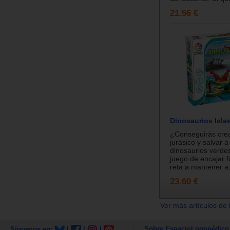
21.56 €
Dinosaurios Isla
¿Conseguirás cre
jurásico y salvar a
dinosaurios verde
juego de encajar 
reta a mantener a.
23.60 €
Ver más artículos de 
Sobre EspacioLogopédico
Síguenos en:
|
|
|