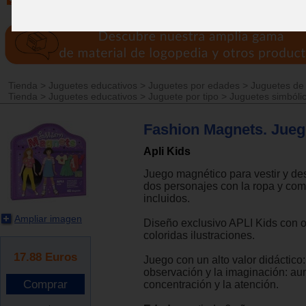
Tienda
>
Juguetes educativos
>
Juguetes por edades
>
Juguetes de
Tienda
>
Juguetes educativos
>
Juguete por tipo
>
Juguetes simbóli
Fashion Magnets. Juego
Apli Kids
Juego magnético para vestir y des
dos personajes con la ropa y co
incluidos.
Ampliar imagen
Diseño exclusivo APLI Kids con o
coloridas ilustraciones.
17.88
Euros
Juego con un alto valor didáctico:
observación y la imaginación: au
concentración y la atención.