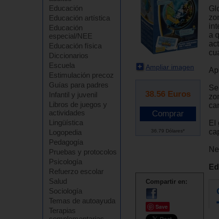
Educación
Gl
zo
Educación artística
int
Educación
a 
especial/NEE
ac
Educación física
cu
Diccionarios
Escuela
Ampliar imagen
Ap
Estimulación precoz
Guías para padres
Se
38.56
Euros
Infantil y juvenil
zo
Libros de juegos y
ca
actividades
Lingüística
El 
cap
36.79 Dólares*
Logopedia
Pedagogía
Nec
Pruebas y protocolos
Psicología
Ed
Refuerzo escolar
Salud
Compartir en:
Sociología
Temas de autoayuda
Save
Terapias
complementarias