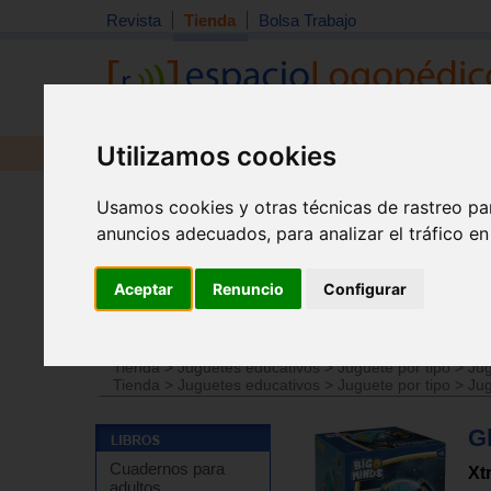
Revista
Tienda
Bolsa Trabajo
Utilizamos cookies
Revista
Libros
Material
Juguetes
Usamos cookies y otras técnicas de rastreo pa
anuncios adecuados, para analizar el tráfico e
Aceptar
Renuncio
Configurar
Tienda
>
Juguetes educativos
>
Juguetes por edades
Tienda
>
Juguetes educativos
>
Juguete por tipo
>
Jug
Tienda
>
Juguetes educativos
>
Juguete por tipo
>
Jug
Gl
Cuadernos para
Xt
adultos