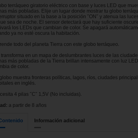
obo terráqueo giratorio eléctrico con base y luces LED que mues
nas más pobladas. Elije un lugar donde mostrar tu globo terráque
erruptor situado en la base a la posición "ON" y atenua las luce
que sea de noche. El sensor detectará que hay suficiente oscuri
tivará los LEDs que cambian de color. Se apagará automáticam
ando ya no esté oscura la habitación.
rende todo del planeta Tierra con este globo terráqueo.
 transforma en un mapa de deslumbrantes luces de las ciudade
nas más pobladas de la Tierra brillan intensamente con luz LE
mbia de color.
globo muestra fronteras políticas, lagos, ríos, ciudades principa
itales en inglés.
esita 4 pilas "C" 1,5V (No incluidas).
ad:
a partir de 8 años
Contenido
Información adicional