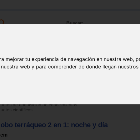
Buscar:
Formación
Directorio
Trabajo
Registro
ra mejorar tu experiencia de navegación en nuestra web, p
n nuestra web y para comprender de donde llegan nuestros v
>
Juguetes de 6 a 12 años
uetes de adquisición de conocimientos
uetes científicos
obo terráqueo 2 en 1: noche y día
rem