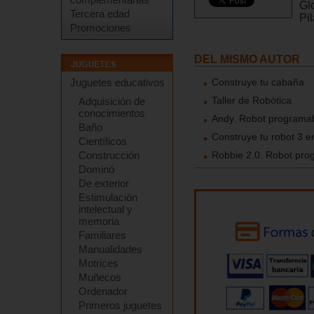
Gl
Tercera edad
Pil
Promociones
DEL MISMO AUTOR
Juguetes educativos
Construye tu cabaña
Taller de Robótica
Adquisición de
conocimientos
Andy. Robot programa
Baño
Construye tu robot 3 e
Científicos
Construcción
Robbie 2.0. Robot pro
Dominó
De exterior
Estimulación
intelectual y
memoria
Familiares
Manualidades
Motrices
Muñecos
Ordenador
Primeros juguetes