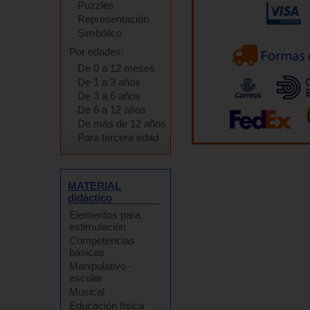
Puzzles
Representación
Simbólico
Por edades:
De 0 a 12 meses
De 1 a 3 años
De 3 a 6 años
De 6 a 12 años
De más de 12 años
Para tercera edad
MATERIAL
didáctico
Elementos para
estimulación
Competencias
básicas
Manipulativo -
escolar
Musical
Educación física