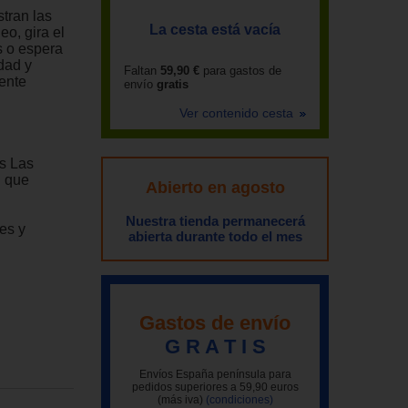
tran las
La cesta está vacía
o, gira el
s o espera
dad y
Faltan
59,90 €
para gastos de
ente
envío
gratis
Ver contenido cesta
s Las
D que
Abierto en agosto
Nuestra tienda permanecerá
les y
abierta durante todo el mes
Gastos de envío
G R A T I S
Envíos España península para
pedidos superiores a 59,90 euros
(más iva)
(condiciones)