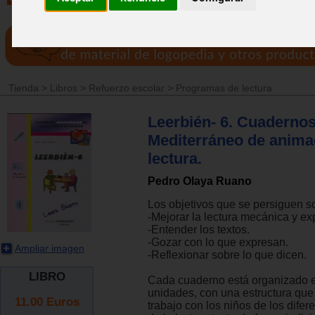
Tienda
>
Libros
>
Refuerzo escolar
>
Programas de lectura
Leerbién- 6. Cuaderno
Mediterráneo de animac
lectura.
Pedro Olaya Ruano
Los objetivos que se persiguen s
-Mejorar la lectura mecánica y ex
-Entender los textos.
-Gozar con lo que expresan.
Ampliar imagen
-Reflexionar sobre lo que dicen.
LIBRO
Cada cuaderno está organizado e
unidades, con una estructura que 
11.00
Euros
trabajo con los niños de los difer