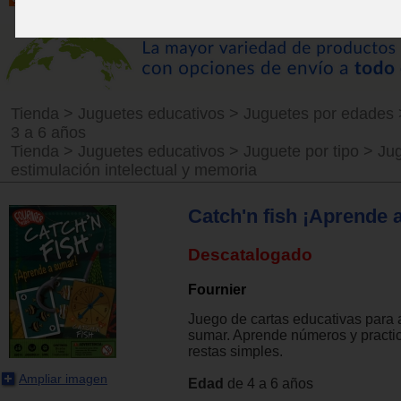
Tienda
>
Juguetes educativos
>
Juguetes por edades
3 a 6 años
Tienda
>
Juguetes educativos
>
Juguete por tipo
>
Ju
estimulación intelectual y memoria
Catch'n fish ¡Aprende 
Descatalogado
Fournier
Juego de cartas educativas para 
sumar. Aprende números y practi
restas simples.
Ampliar imagen
Edad
de 4 a 6 años