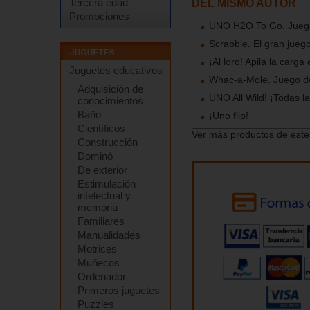
Tercera edad
DEL MISMO AUTOR
Promociones
UNO H2O To Go. Juego 
Scrabble. El gran jueg
¡Al loro! Apila la carga
Juguetes educativos
Whac-a-Mole. Juego d
Adquisición de
UNO All Wild! ¡Todas l
conocimientos
Baño
¡Uno flip!
Científicos
Ver más productos de este
Construcción
Dominó
De exterior
Estimulación
intelectual y
memoria
Familiares
Manualidades
Motrices
Muñecos
Ordenador
Primeros juguetes
Puzzles