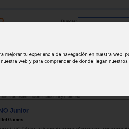
Buscar:
Formación
Directorio
Trabajo
Registro
ra mejorar tu experiencia de navegación en nuestra web, p
n nuestra web y para comprender de donde llegan nuestros v
>
Juguetes de 3 a 6 años
uetes de estimulación intelectual y memoria
NO Junior
ttel Games