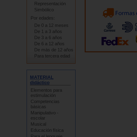
Representación
Simbólico
Por edades:
De 0 a 12 meses
De 1 a 3 años
De 3 a 6 años
De 6 a 12 años
De más de 12 años
Para tercera edad
MATERIAL
didáctico
Elementos para
estimulación
Competencias
básicas
Manipulativo -
escolar
Musical
Educación física
Para el lenguaje