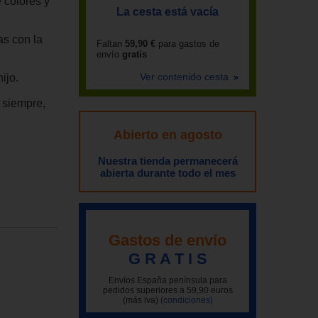
 colores y
La cesta está vacía
as con la
Faltan
59,90 €
para gastos de
envío
gratis
Ver contenido cesta
ijo.
 siempre,
Abierto en agosto
Nuestra tienda permanecerá
abierta durante todo el mes
Gastos de envío
G R A T I S
Envíos España península para
pedidos superiores a 59,90 euros
(más iva)
(condiciones)