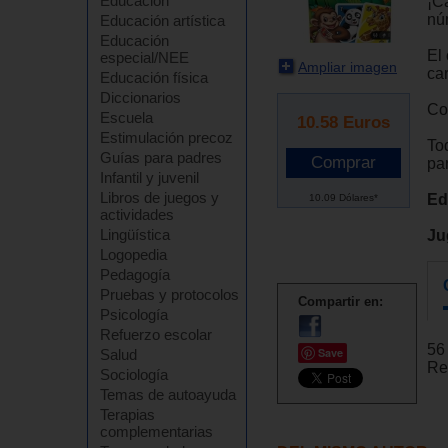
Educación
¡C
nú
Educación artística
Educación
El 
especial/NEE
Ampliar imagen
ca
Educación física
Diccionarios
Con
Escuela
10.58
Euros
Estimulación precoz
To
Guías para padres
par
Infantil y juvenil
Libros de juegos y
Ed
10.09 Dólares*
actividades
Lingüística
Ju
Logopedia
Pedagogía
Pruebas y protocolos
Compartir en:
Psicología
Refuerzo escolar
56
Save
Salud
Re
Sociología
Temas de autoayuda
Terapias
complementarias