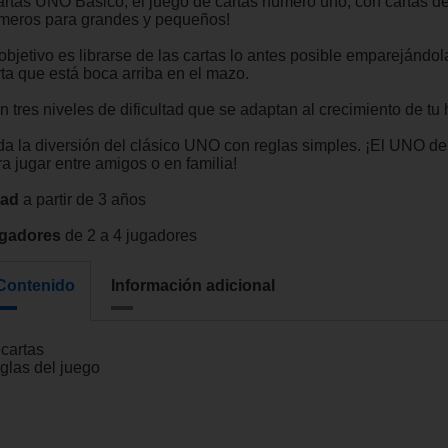
artas UNO Básico, el juego de cartas número uno, con cartas de
meros para grandes y pequeños!
objetivo es librarse de las cartas lo antes posible emparejándol
rta que está boca arriba en el mazo.
 tres niveles de dificultad que se adaptan al crecimiento de tu h
da la diversión del clásico UNO con reglas simples. ¡El UNO de
a jugar entre amigos o en familia!
ad
a partir de 3 años
gadores
de 2 a 4 jugadores
Contenido
Información adicional
 cartas
glas del juego