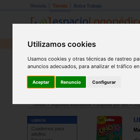
Revista
Tienda
Bolsa Trabajo
Utilizamos cookies
Revista
Libros
Material
Juguetes
Usamos cookies y otras técnicas de rastreo pa
anuncios adecuados, para analizar el tráfico e
Aceptar
Renuncio
Configurar
Tienda
>
Juguetes educativos
>
Juguetes por edades
Tienda
>
Juguetes educativos
>
Juguete por tipo
>
Jug
U
Cuadernos para
Ma
adultos