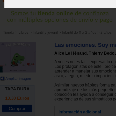
Tienda
>
Libros
>
Infantil y juvenil
>
Infantil de 0 a 2 años
>
2 años
Las emociones. Soy m
Alice Le Hénand, Thierry Bedo
A veces no es fácil expresar lo qu
Los protagonistas de este libro t
aprender a manejar sus emociones
asco, alegría, miedo o impacienci
Ampliar imagen
Asimilar nuevos hábitos forma par
TAPA DURA
aprendizaje de los más pequeños
colección les ayuda a conseguirlo
13.30
Euros
experiencias de sus simpáticos p
Información adicional