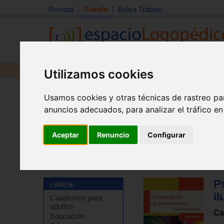
Revista
Tienda
Bolsa Trabajo
Revista
Libros
Material
Juguetes
Utilizamos cookies
Usamos cookies y otras técnicas de rastreo pa
anuncios adecuados, para analizar el tráfico e
Aceptar
Renuncio
Configurar
Tienda
>
Libros
>
Psicología
>
Psicoterapia
>
Psicoaná
P
i
Cuadernos para
adultos
Ca
Educación