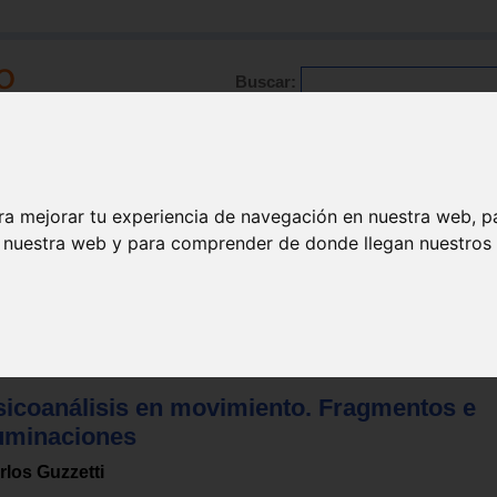
Buscar:
Formación
Directorio
Trabajo
Registro
ra mejorar tu experiencia de navegación en nuestra web, p
n nuestra web y para comprender de donde llegan nuestros v
lisis
sicoanálisis en movimiento. Fragmentos e
luminaciones
rlos Guzzetti