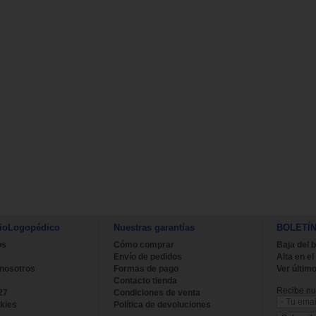
ioLogopédico
Nuestras garantías
BOLETÍ
os
Cómo comprar
Baja del b
Envío de pedidos
Alta en el
 nosotros
Formas de pago
Ver último
Contacto tienda
Recibe nue
27
Condiciones de venta
kies
Política de devoluciones