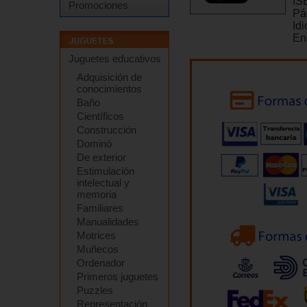
IS
Promociones
Pá
Id
En
Juguetes educativos
Adquisición de
conocimientos
Baño
Científicos
Construcción
Dominó
De exterior
Estimulación
intelectual y
memoria
Familiares
Manualidades
Motrices
Muñecos
Ordenador
Primeros juguetes
Puzzles
Representación