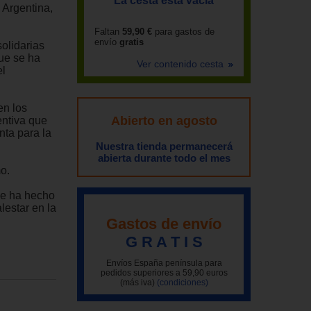
La cesta está vacía
 Argentina,
Faltan
59,90 €
para gastos de
envío
gratis
solidarias
ue se ha
Ver contenido cesta
el
en los
Abierto en agosto
entiva que
nta para la
Nuestra tienda permanecerá
abierta durante todo el mes
o.
que ha hecho
lestar en la
Gastos de envío
G R A T I S
Envíos España península para
pedidos superiores a 59,90 euros
(más iva)
(condiciones)