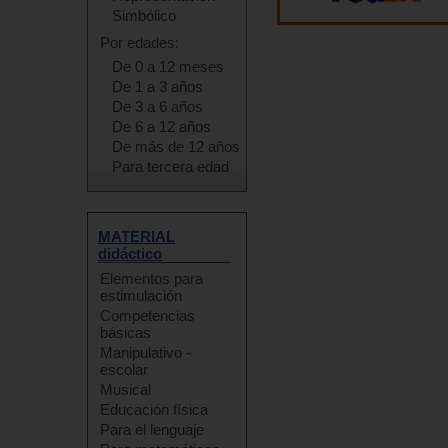
Simbólico
Por edades:
De 0 a 12 meses
De 1 a 3 años
De 3 a 6 años
De 6 a 12 años
De más de 12 años
Para tercera edad
MATERIAL
didáctico
Elementos para
estimulación
Competencias
básicas
Manipulativo -
escolar
Musical
Educación física
Para el lenguaje