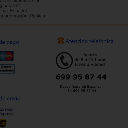
BN:
9789508925756
ginas:
224
ioma:
Español
cuadernación:
Rústica