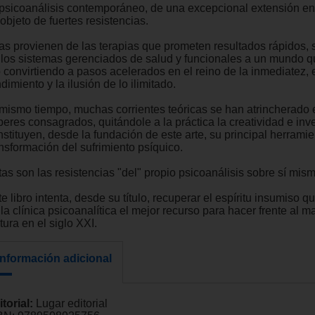
 psicoanálisis contemporáneo, de una excepcional extensión en
objeto de fuertes resistencias.
las provienen de las terapias que prometen resultados rápidos, 
 los sistemas gerenciados de salud y funcionales a un mundo q
o convirtiendo a pasos acelerados en el reino de la inmediatez, 
dimiento y la ilusión de lo ilimitado.
 mismo tiempo, muchas corrientes teóricas se han atrincherado 
beres consagrados, quitándole a la práctica la creatividad e inv
stituyen, desde la fundación de este arte, su principal herramie
ansformación del sufrimiento psíquico.
as son las resistencias "del" propio psicoanálisis sobre sí mism
e libro intenta, desde su título, recuperar el espíritu insumiso 
la clínica psicoanalítica el mejor recurso para hacer frente al ma
tura en el siglo XXI.
Información adicional
itorial:
Lugar editorial