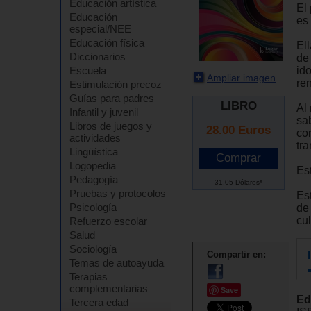
Educación artística
El
Educación
es 
especial/NEE
Educación física
El
Diccionarios
de
id
Escuela
Ampliar imagen
ren
Estimulación precoz
Guías para padres
LIBRO
Al
Infantil y juvenil
sa
Libros de juegos y
28.00
Euros
con
actividades
tr
Lingüística
Logopedia
Est
Pedagogía
31.05 Dólares*
Pruebas y protocolos
Est
Psicología
de 
cul
Refuerzo escolar
Salud
Sociología
Compartir en:
Temas de autoayuda
Terapias
complementarias
Save
Ed
Tercera edad