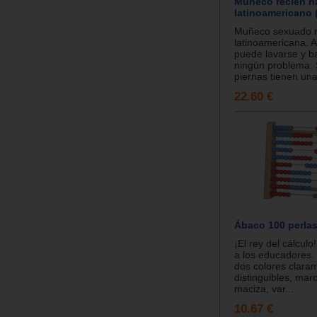
Muñeco recién n
latinoamericano 
Muñeco sexuado 
latinoamericana. A
puede lavarse y b
ningún problema. 
piernas tienen una f
22.60 €
Ábaco 100 perla
¡El rey del cálculo
a los educadores. 
dos colores clara
distinguibles, ma
maciza, var...
10.67 €