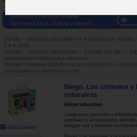
Tienda
>
Juguetes educativos
>
Juguetes por edades
3 a 6 años
Tienda
>
Juguetes educativos
>
Juguete por tipo
>
Ju
estimulación intelectual y memoria
Tienda
>
Material didáctico y de estimulación
>
Materia
manipulativo
>
Material escolar
Bingo. Los animales y 
naturaleza
Akros educativo
Juego para aprender a diferencia
animales y la naturaleza, identifi
imagen real y conocer sus nombr
Ampliar imagen
Bingo: Los animales y la naturale