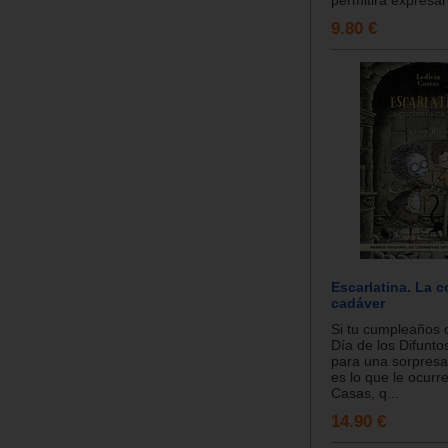
9.80 €
Escarlatina. La c
cadáver
Si tu cumpleaños c
Día de los Difunto
para una sorpresa
es lo que le ocur
Casas, q...
14.90 €