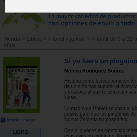
Tienda
>
Libros
>
Infantil y juvenil
>
Infantil de 9 a 12 
años
Si yo fuera un pingüin
Mónica Rodríguez Suárez
Historia sobre la recuperación de
de un niño tras superar el divorc
y el acoso al que le sometían su
clase.
La madre de Daniel se pasa el dí
jerséis para que los pingüinos de 
Nueva Zelanda no pasen frío.
Ampliar imagen
Daniel a veces se siente tan ind
LIBRO
esas aves en medio del lío que e