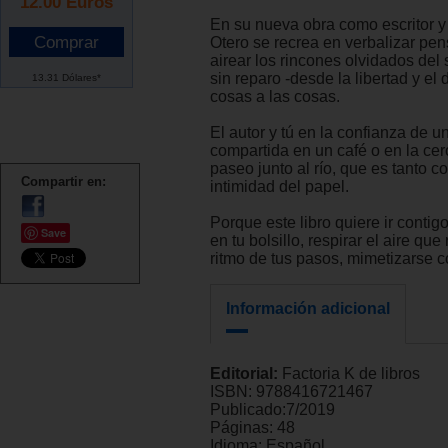
12.00
Euros
En su nueva obra como escritor y 
Otero se recrea en verbalizar pe
airear los rincones olvidados del
sin reparo -desde la libertad y el 
13.31 Dólares*
cosas a las cosas.
El autor y tú en la confianza de 
compartida en un café o en la ce
paseo junto al río, que es tanto c
Compartir en:
intimidad del papel.
Porque este libro quiere ir contigo
Save
en tu bolsillo, respirar el aire que 
ritmo de tus pasos, mimetizarse co
Información adicional
Editorial:
Factoria K de libros
ISBN:
9788416721467
Publicado:
7/2019
Páginas:
48
Idioma:
Español