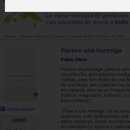
Tienda
>
Libros
>
Infantil y juvenil
>
Infantil de 5 a 8 años
>
8 años
Parece una hormiga
Pablo Otero
Parece una hormiga, pero es una
una mancha, pero parecen huella
huellas, pero son restos de una fi
de una fiesta, pero parecen mis l
mis lunares, pero es un 8 espachu
Poético, enigmático, reflexivo, a 
trascendental...
Ampliar imagen
"Parece una hormiga" es un conju
ilustrados, o de ilustraciones que
LIBRO
ideas, palabras, frases encaden
en intensidad y riqueza a cada pá