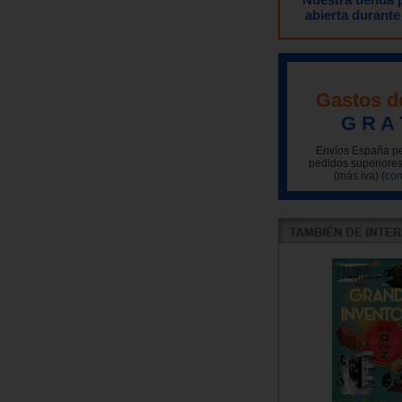
abierta durante
Gastos d
G R A 
Envíos España pe
pedidos superiores
(más iva)
(con