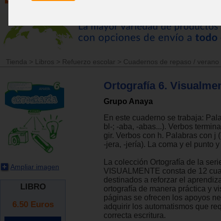
Tienda
>
Libros
>
Refuerzo escolar
>
Cuadernos de repaso / verano
Ortografía 6. Visualmen
Grupo Anaya
En este cuaderno se trabaja: Pala
bl-; -aba, -abas...). Verbos termina
gir. Verbos con h. Palabras con j (-
-jera, -jería). La coma y el punto 
La colección Ortografía de la seri
Ampliar imagen
VISUALMENTE consta de 12 cua
destinados a reforzar el aprendiza
LIBRO
ortografía de manera práctica y vi
páginas se ofrecen los apoyos ne
6.50
Euros
adquirir los automatismos que req
correcta escritura.