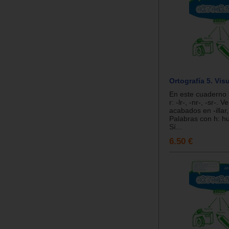
Ortografía 5. Vis
En este cuaderno 
r: -lr-, -nr-, -sr-. 
acabados en -illar, -
Palabras con h: hue
Sí...
6.50 €