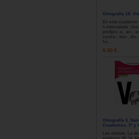
Ortografía 10. Vi
En este cuaderno 
h intercalada. Uso
prefijos: a-, an-, an
contra-; des-, dis-
ho...
6.50 €
Ortografía 5. San
Cuadernos. 3º y 4
Las sílabas. La di
palabras. Br, bl. 