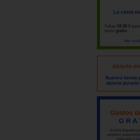
La cesta es
Faltan
59,90 €
para
envío
gratis
Ver con
Abierto e
Nuestra tienda
abierta durante
Gastos d
G R A 
Envíos España pe
pedidos superiores
(más iva)
(con