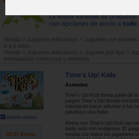
Tienda
>
Juguetes educativos
>
Juguetes por edades
3 a 6 años
Tienda
>
Juguetes educativos
>
Juguete por tipo
>
Ju
estimulación intelectual y memoria
Time's Up! Kids
Asmodee
Time’s Up! Kids forma parte de la
juegos Time’s Up! donde encont
intentando hacer adivinar a tus 
palabra o una frase.
Ampliar imagen
Ahora con Time’s Up! Kids las car
texto, solo con imágenes. El jueg
20.57
Euros
rondas con todos los jugadores 