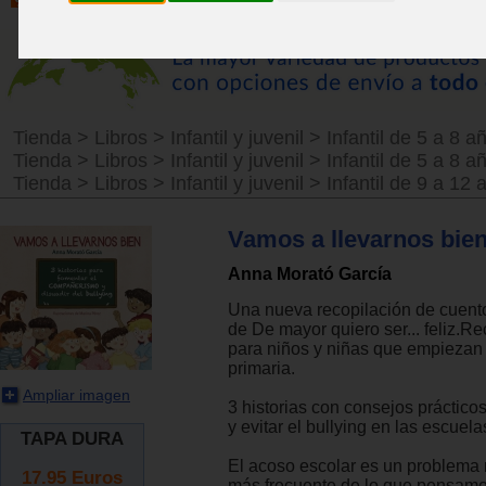
Tienda
>
Libros
>
Infantil y juvenil
>
Infantil de 5 a 8 a
Tienda
>
Libros
>
Infantil y juvenil
>
Infantil de 5 a 8 a
Tienda
>
Libros
>
Infantil y juvenil
>
Infantil de 9 a 12 
Vamos a llevarnos bie
Anna Morató García
Una nueva recopilación de cuento
de De mayor quiero ser... feliz.
para niños y niñas que empiezan 
primaria.
Ampliar imagen
3 historias con consejos práctico
y evitar el bullying en las escuela
TAPA DURA
El acoso escolar es un problema
17.95
Euros
más frecuente de lo que pensamo