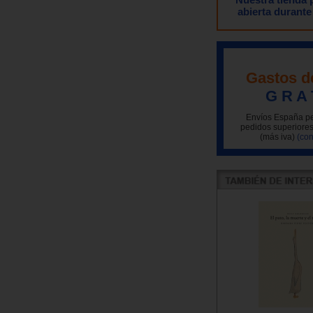
abierta durante
Gastos d
G R A 
Envíos España pe
pedidos superiores
(más iva)
(con