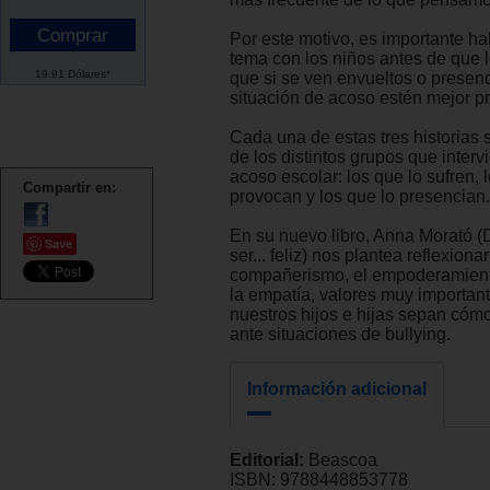
Por este motivo, es importante ha
tema con los niños antes de que l
19.91 Dólares*
que si se ven envueltos o presen
situación de acoso estén mejor p
Cada una de estas tres historias 
de los distintos grupos que interv
acoso escolar: los que lo sufren, 
Compartir en:
provocan y los que lo presencian.
En su nuevo libro, Anna Morató (
Save
ser... feliz) nos plantea reflexiona
compañerismo, el empoderamiento
la empatía, valores muy importan
nuestros hijos e hijas sepan cóm
ante situaciones de bullying.
Información adicional
Editorial:
Beascoa
ISBN:
9788448853778