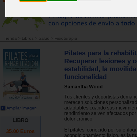
Tienda
>
Libros
>
Salud
>
Fisioterapia
Pilates para la rehabili
Recuperar lesiones y o
estabilidad, la movilida
funcionalidad
Samantha Wood
Tus clientes y deportistas deman
merecen soluciones personalizad
adaptables cuando sus movimien
Ampliar imagen
rendimiento se ven afectados por
dolor crónico.
LIBRO
El pilates, conocido por su enfoq
35.00
Euros
acondicionamiento físico, es la m