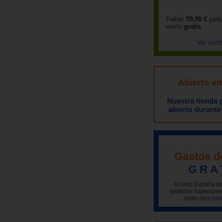
Faltan
59,90 €
para
envío
gratis
Ver con
Abierto e
Nuestra tienda
abierta durante
Gastos d
G R A 
Envíos España pe
pedidos superiores
(más iva)
(con