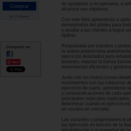
de ayudarlos a recuperarse, a reha
alcanzar sus objetivos.
38.77 Dólares*
Con este libro aprenderás a apli
demostrados del pilates para trat
y ayudar a tus clientes a lograr u
óptimo.
Respaldada por estudios y proto
Compartir en:
la autora proporciona asesoramie
ejercicios detallados para rehabili
lesiones, mejorar la fuerza funcio
Save
movimientos eficientes y gestionar
Junto con las instrucciones detal
movimientos con las máquinas de 
ejercicios de suelo, aprenderás l
y contraindicaciones de cada ejerc
principales músculos implicados,
determinar cuándo el ejercicio e
un usuario en concreto.
Las variantes y progresiones te p
los ejercicios en función de la fa
rehabilitación o la gravedad de la