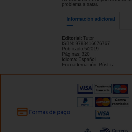
problema a tratar.
Información adicional
Editorial:
Tutor
ISBN:
9788416676767
Publicado:
5/2019
Páginas:
320
Idioma:
Español
Encuadernación:
Rústica