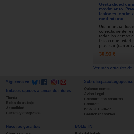
Gestualidad diná
movimiento. Prev
lesiones, optimiz
rendimiento
Una marcha desar
correctamente, es
todas las demás a
físicas que usted
practicar (carrera a
30.90 €
Ver más artículos de 
Sobre EspacioLogopédico
Síguenos en:
|
|
|
Quienes somos
Enlaces rápidos a temas de interés
Aviso Legal
Tienda
Colabora con nosotros
Bolsa de trabajo
Contacta
Actualidad
ISSN 2013-0627
Cursos y congresos
Gestionar cookies
Nuestras garantías
BOLETÍN
Cómo comprar
Baja del boletin